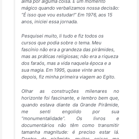
alma por alguma coisa. É um momento
mágico quando verbalizamos nossa decisão:
“É isso que vou estudar!” Em 1976, aos 15
anos, iniciei essa jornada.
Pesquisei muito, li tudo e fiz todos os
cursos que podia sobre o tema. Meu
fascínio não era a grandeza das pirâmides,
mas as práticas religiosas; não era a riqueza
dos faraós, mas a vida naquela época e a
sua magia. Em 1995, quase vinte anos
depois, fiz minha primeira viagem ao Egito.
Olhar as construções milenares no
horizonte foi fascinante, e lembro bem que,
quando estava diante da Grande Pirâmide,
me senti engolido por sua
“monumentalidade”. Os livros e
documentários não têm como transmitir
tamanha magnitude: é preciso estar lá.
Dentro da pirâmide, muitas coisas me