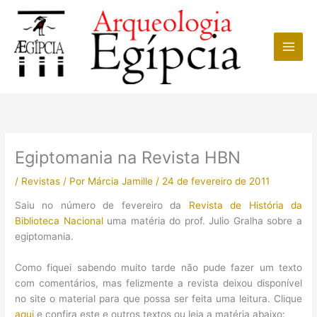
Ir
para
o
conteúdo
Egiptomania na Revista HBN
/
Revistas
/ Por
Márcia Jamille
/
24 de fevereiro de 2011
Saiu no número de fevereiro da
Revista de História da
Biblioteca Nacional
uma matéria do prof. Julio Gralha sobre a
egiptomania.
Como fiquei sabendo muito tarde não pude fazer um texto
com comentários, mas felizmente a revista deixou disponível
no site o material para que possa ser feita uma leitura. Clique
aqui
e confira este e outros textos ou leia a matéria abaixo: