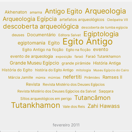
Arqueologia
Antigo Egito
Akhenaton
amarna
Arqueologia Egípcia
artefatos arqueológicos
Cleópatra VII
descoberta arqueológica
descoberta de tumba egípcia
Egiptologia
Documentário
deuses
Editora Salvat
Egito Antigo
egiptomania
Egito
evento
Egito Antigo na ficção
Egito na ficção
evento de arqueologia
Faraó Tutankhamon
exposição
faraó
Grande Museu Egípcio
História Antiga
grande pirâmide
História do Egito
história do Egito Antigo
mitologia
Museu Egípcio do Cairo
nefertiti
Ramses II
Márcia Jamille
múmias
Pirâmides
múmia
Revista
Revista Mistério dos Deuses Egípcios
Revista Mistério dos Deuses Egípcios da Salvat
Saqqara
Tutancâmon
Sítios arqueológicos em perigo
Tutankhamon
Zahi Hawass
Vale dos Reis
fevereiro 2011