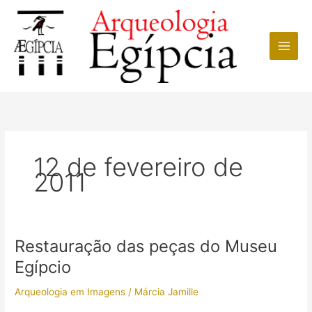
Ir
para
o
conteúdo
12 de fevereiro de
2011
Restauração das peças do Museu
Egípcio
Arqueologia em Imagens
/
Márcia Jamille