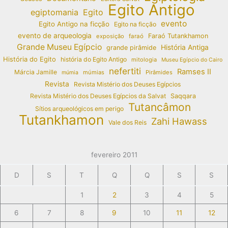
Egito Antigo
egiptomania
Egito
evento
Egito Antigo na ficção
Egito na ficção
evento de arqueologia
Faraó Tutankhamon
exposição
faraó
Grande Museu Egípcio
História Antiga
grande pirâmide
História do Egito
história do Egito Antigo
mitologia
Museu Egípcio do Cairo
nefertiti
Ramses II
Márcia Jamille
múmias
Pirâmides
múmia
Revista
Revista Mistério dos Deuses Egípcios
Revista Mistério dos Deuses Egípcios da Salvat
Saqqara
Tutancâmon
Sítios arqueológicos em perigo
Tutankhamon
Zahi Hawass
Vale dos Reis
fevereiro 2011
D
S
T
Q
Q
S
S
1
2
3
4
5
6
7
8
9
10
11
12