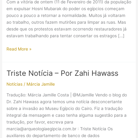
Com a vitória de ontem (11 de Fevereiro de 2011) da população
em expulsar Hosni Mubarak do poder os egípcios começam
pouco a pouco a retornar a normalidade. Muitos já voltaram
ao trabalho, outros fazem mutirões para limpar as ruas. Mas
desde que os protestos estavam ocorrendo restauradores já
estavam trabalhando para tentar consertar os estragos […]
Restauração
Read More »
das
peças
do
Triste Notícia – Por Zahi Hawass
Museu
Egípcio
Notícias
/
Márcia Jamille
Tradução: Márcia Jamille Costa | @MJamille Vendo o blog do
Dr. Zahi Hawass agora temos uma notícia desconcertante
sobre a invasão ao Museu Egípcio do Cairo. Fiz a tradução
integral da mensagem e caso tenha alguma sugestão para a
tradução, por favor, escreva para
marcia@arqueologiaegipcia.com.br : Triste Notícia Os
auxiliares do departamento de banco de dados