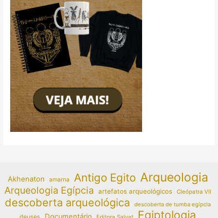
Arqueologia
Antigo Egito
Akhenaton
amarna
Arqueologia Egípcia
artefatos arqueológicos
Cleópatra VII
descoberta arqueológica
descoberta de tumba egípcia
Egiptologia
Documentário
deuses
Editora Salvat