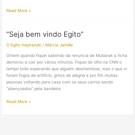
Triste
Read More »
Notícia
–
Por
“Seja bem vindo Egito”
Zahi
Hawass
O Egito inspirando
/
Márcia Jamille
Ontem quando fiquei sabendo da renuncia de Mubarak a ficha
demorou a cair por vários minutos. Fiquei de olho na CNN o
tempo todo esperando que alguém desmentisse, mas o que vi
foram fogos de artifício, gritos de alegria e por fim muitas
pessoas voltando para casa com os seus carros sendo
“abençoados” pela bandeira
“Seja
Read More »
bem
vindo
Egito”