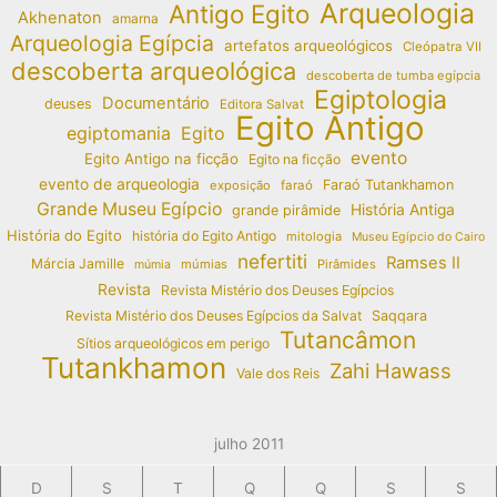
Arqueologia
Antigo Egito
Akhenaton
amarna
Arqueologia Egípcia
artefatos arqueológicos
Cleópatra VII
descoberta arqueológica
descoberta de tumba egípcia
Egiptologia
Documentário
deuses
Editora Salvat
Egito Antigo
egiptomania
Egito
evento
Egito Antigo na ficção
Egito na ficção
evento de arqueologia
Faraó Tutankhamon
exposição
faraó
Grande Museu Egípcio
História Antiga
grande pirâmide
História do Egito
história do Egito Antigo
mitologia
Museu Egípcio do Cairo
nefertiti
Ramses II
Márcia Jamille
múmias
Pirâmides
múmia
Revista
Revista Mistério dos Deuses Egípcios
Revista Mistério dos Deuses Egípcios da Salvat
Saqqara
Tutancâmon
Sítios arqueológicos em perigo
Tutankhamon
Zahi Hawass
Vale dos Reis
julho 2011
D
S
T
Q
Q
S
S