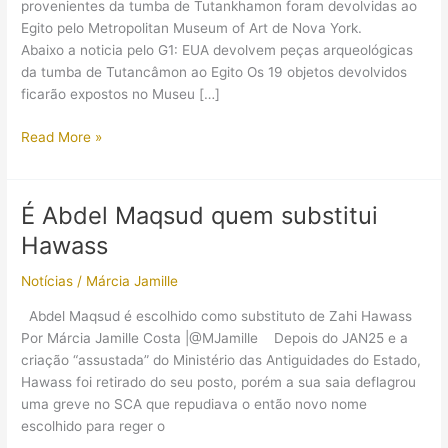
provenientes da tumba de Tutankhamon foram devolvidas ao
Egito pelo Metropolitan Museum of Art de Nova York.
Abaixo a noticia pelo G1: EUA devolvem peças arqueológicas
da tumba de Tutancâmon ao Egito Os 19 objetos devolvidos
ficarão expostos no Museu […]
Devolvidas
Read More »
mais
peças
de
É Abdel Maqsud quem substitui
Tutankhamon
Hawass
Notícias
/
Márcia Jamille
Abdel Maqsud é escolhido como substituto de Zahi Hawass
Por Márcia Jamille Costa |@MJamille Depois do JAN25 e a
criação “assustada” do Ministério das Antiguidades do Estado,
Hawass foi retirado do seu posto, porém a sua saia deflagrou
uma greve no SCA que repudiava o então novo nome
escolhido para reger o