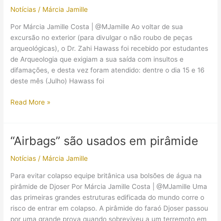
Hatshepsut
Notícias
/
Márcia Jamille
Por Márcia Jamille Costa | @MJamille Ao voltar de sua
excursão no exterior (para divulgar o não roubo de peças
arqueológicas), o Dr. Zahi Hawass foi recebido por estudantes
de Arqueologia que exigiam a sua saída com insultos e
difamações, e desta vez foram atendido: dentre o dia 15 e 16
deste mês (Julho) Hawass foi
Zahi
Read More »
Hawass
é
demitido
“Airbags” são usados em pirâmide
Notícias
/
Márcia Jamille
Para evitar colapso equipe britânica usa bolsões de água na
pirâmide de Djoser Por Márcia Jamille Costa | @MJamille Uma
das primeiras grandes estruturas edificada do mundo corre o
risco de entrar em colapso. A pirâmide do faraó Djoser passou
por uma grande prova quando sobreviveu a um terremoto em