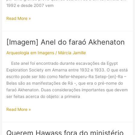
1992 e desde 2007 vem
“Airbags”
Read More »
são
usados
em
[Imagem] Anel do faraó Akhenaton
pirâmide
Arqueologia em Imagens
/
Márcia Jamille
Este anel foi encontrado durante escavações da Egypt
Exploration Society em Amarna entre 1932 e 1933. O que está
escrito pode ser lido como Nefer-kheperu-Ra Setep-[en]-Ra –
Belas são as manifestações de Rá -, que era o pré-nome do
faraó Akhenaton. Duas considerações importantes que devem
ser feitas acerca do objeto: a primeira
[Imagem]
Read More »
Anel
do
faraó
Querem Hawass fora do ministério