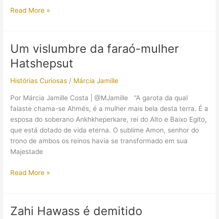
É
Read More »
Abdel
Maqsud
quem
Um vislumbre da faraó-mulher
substitui
Hatshepsut
Hawass
Histórias Curiosas
/
Márcia Jamille
Por Márcia Jamille Costa | @MJamille “A garota da qual
falaste chama-se Ahmés, é a mulher mais bela desta terra. É a
esposa do soberano Ankhkheperkare, rei do Alto e Baixo Egito,
que está dotado de vida eterna. O sublime Amon, senhor do
trono de ambos os reinos havia se transformado em sua
Majestade
Um
Read More »
vislumbre
da
faraó-
Zahi Hawass é demitido
mulher