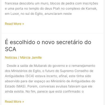
francesa descobriu um muro, blocos de pedra com inscrições
e uma porta no templo do deus Ptah no complexo de Karnak,
em Luxor, no sul do Egito, anunciaram neste
Dois
Read More »
novos
templos
descobertos
É escolhido o novo secretário do
em
SCA
Kanark
Notícias
/
Márcia Jamille
Desde a saída de Mubarak do governo e o remanejamento
dos Ministérios do Egito, o futuro do Supremo Conselho de
Antiguidades (SCA) estava incerto, afinal, este tinha sido
absorvido para dar espaço ao Ministério de Antiguidades do
Estado (MAS). Porem, conversas avulsas falavam que ele
ainda existia. No fim, parece que está confirmado: o
É
Read More »