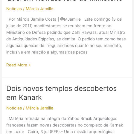
Akhenaton
Notícias
/
Márcia Jamille
Por Márcia Jamille Costa | @MJamille Este domingo (3 de
julho de 2011) manifestantes se reuniram em frente ao
Ministério de Defesa pedindo que Zahi Hawass, atual Ministro
de Antiguidades Egípcias, se demita. O pedido tem como base
algumas queixas de irregularidades quanto ao seu mandato,
inclusive em relação a algumas das peças
Querem
Read More »
Hawass
fora
do
Dois novos templos descobertos
ministério
em Kanark
Notícias
/
Márcia Jamille
Matéria retirada na integra do Yahoo Brasil: Arqueólogos
franceses fazem novas descobertas no complexo de Karnak
em Luxor Cairo, 3 jul (EFE).- Uma missão arqueológica