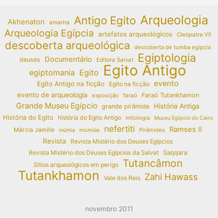
Arqueologia
Antigo Egito
Akhenaton
amarna
Arqueologia Egípcia
artefatos arqueológicos
Cleópatra VII
descoberta arqueológica
descoberta de tumba egípcia
Egiptologia
Documentário
deuses
Editora Salvat
Egito Antigo
egiptomania
Egito
evento
Egito Antigo na ficção
Egito na ficção
evento de arqueologia
Faraó Tutankhamon
exposição
faraó
Grande Museu Egípcio
História Antiga
grande pirâmide
História do Egito
história do Egito Antigo
mitologia
Museu Egípcio do Cairo
nefertiti
Ramses II
Márcia Jamille
múmias
Pirâmides
múmia
Revista
Revista Mistério dos Deuses Egípcios
Revista Mistério dos Deuses Egípcios da Salvat
Saqqara
Tutancâmon
Sítios arqueológicos em perigo
Tutankhamon
Zahi Hawass
Vale dos Reis
novembro 2011