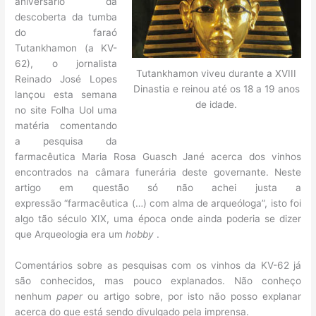
aniversário da
descoberta da tumba
do faraó
Tutankhamon (a KV-
62), o jornalista
Tutankhamon viveu durante a XVIII
Reinado José Lopes
Dinastia e reinou até os 18 a 19 anos
lançou esta semana
de idade.
no site Folha Uol uma
matéria comentando
a pesquisa da
farmacêutica Maria Rosa Guasch Jané acerca dos vinhos
encontrados na câmara funerária deste governante. Neste
artigo em questão só não achei justa a
expressão “farmacêutica (…) com alma de arqueóloga”, isto foi
algo tão século XIX, uma época onde ainda poderia se dizer
que Arqueologia era um
hobby
.
Comentários sobre as pesquisas com os vinhos da KV-62 já
são conhecidos, mas pouco explanados. Não conheço
nenhum
paper
ou artigo sobre, por isto não posso explanar
acerca do que está sendo divulgado pela imprensa.