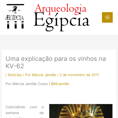
Ir
para
o
conteúdo
Uma explicação para os vinhos na
KV-62
/
Notícias
/ Por
Márcia Jamille
/
2 de novembro de 2011
Por Márcia Jamille Costa |
@MJamille
Coincidindo com a
semana de