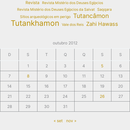
Revista
Revista Mistério dos Deuses Egípcios
Revista Mistério dos Deuses Egípcios da Salvat
Saqqara
Tutancâmon
Sítios arqueológicos em perigo
Tutankhamon
Zahi Hawass
Vale dos Reis
outubro 2012
D
S
T
Q
Q
S
S
1
2
3
4
5
6
7
8
9
10
11
12
13
14
15
16
17
18
19
20
21
22
23
24
25
26
27
28
29
30
31
« set
nov »