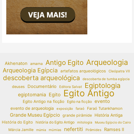
Arqueologia
Antigo Egito
Akhenaton
amarna
Arqueologia Egípcia
artefatos arqueológicos
Cleópatra VII
descoberta arqueológica
descoberta de tumba egípcia
Egiptologia
Documentário
deuses
Editora Salvat
Egito Antigo
egiptomania
Egito
evento
Egito Antigo na ficção
Egito na ficção
evento de arqueologia
Faraó Tutankhamon
exposição
faraó
Grande Museu Egípcio
História Antiga
grande pirâmide
História do Egito
história do Egito Antigo
mitologia
Museu Egípcio do Cairo
nefertiti
Ramses II
Márcia Jamille
múmias
Pirâmides
múmia