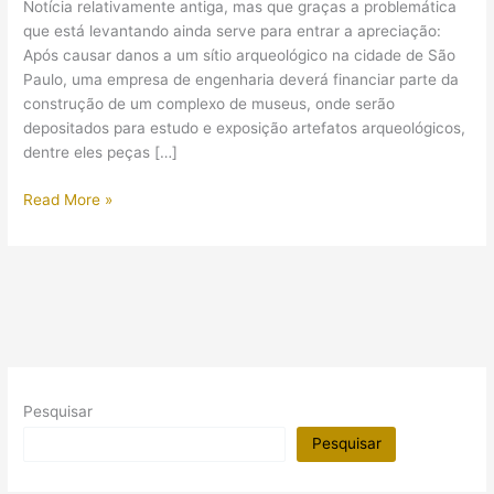
Notícia relativamente antiga, mas que graças a problemática
que está levantando ainda serve para entrar a apreciação:
Após causar danos a um sítio arqueológico na cidade de São
Paulo, uma empresa de engenharia deverá financiar parte da
construção de um complexo de museus, onde serão
depositados para estudo e exposição artefatos arqueológicos,
dentre eles peças […]
(Vídeo)
Read More »
Um
novo
museu
e
com
peças
egípcias
Pesquisar
Pesquisar