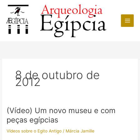
Ir
para
o
conteúdo
8 de outubro de
2012
(Vídeo) Um novo museu e com
peças egípcias
Vídeos sobre o Egito Antigo
/
Márcia Jamille