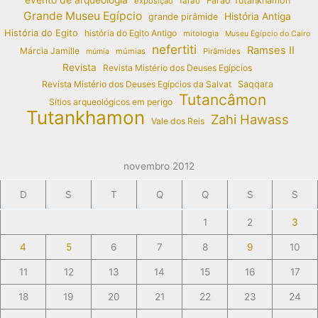
Faraó Tutankhamon
exposição
faraó
Grande Museu Egípcio
História Antiga
grande pirâmide
História do Egito
história do Egito Antigo
mitologia
Museu Egípcio do Cairo
nefertiti
Ramses II
Márcia Jamille
múmias
Pirâmides
múmia
Revista
Revista Mistério dos Deuses Egípcios
Revista Mistério dos Deuses Egípcios da Salvat
Saqqara
Tutancâmon
Sítios arqueológicos em perigo
Tutankhamon
Zahi Hawass
Vale dos Reis
novembro 2012
D
S
T
Q
Q
S
S
1
2
3
4
5
6
7
8
9
10
11
12
13
14
15
16
17
18
19
20
21
22
23
24