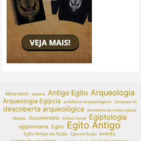
Arqueologia
Antigo Egito
Akhenaton
amarna
Arqueologia Egípcia
artefatos arqueológicos
Cleópatra VII
descoberta arqueológica
descoberta de tumba egípcia
Egiptologia
Documentário
deuses
Editora Salvat
Egito Antigo
egiptomania
Egito
evento
Egito Antigo na ficção
Egito na ficção
evento de arqueologia