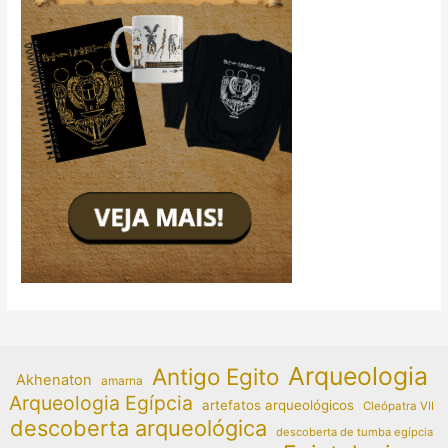
Arqueologia
Antigo Egito
Akhenaton
amarna
Arqueologia Egípcia
artefatos arqueológicos
Cleópatra VII
descoberta arqueológica
descoberta de tumba egípcia