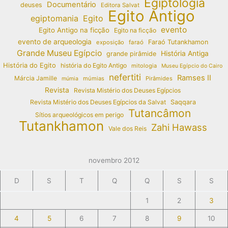
Egiptologia
Documentário
deuses
Editora Salvat
Egito Antigo
egiptomania
Egito
evento
Egito Antigo na ficção
Egito na ficção
evento de arqueologia
Faraó Tutankhamon
exposição
faraó
Grande Museu Egípcio
História Antiga
grande pirâmide
História do Egito
história do Egito Antigo
mitologia
Museu Egípcio do Cairo
nefertiti
Ramses II
Márcia Jamille
múmias
Pirâmides
múmia
Revista
Revista Mistério dos Deuses Egípcios
Revista Mistério dos Deuses Egípcios da Salvat
Saqqara
Tutancâmon
Sítios arqueológicos em perigo
Tutankhamon
Zahi Hawass
Vale dos Reis
novembro 2012
D
S
T
Q
Q
S
S
1
2
3
4
5
6
7
8
9
10