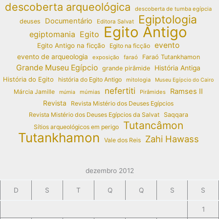
descoberta arqueológica
descoberta de tumba egípcia
Egiptologia
Documentário
deuses
Editora Salvat
Egito Antigo
egiptomania
Egito
evento
Egito Antigo na ficção
Egito na ficção
evento de arqueologia
Faraó Tutankhamon
exposição
faraó
Grande Museu Egípcio
História Antiga
grande pirâmide
História do Egito
história do Egito Antigo
mitologia
Museu Egípcio do Cairo
nefertiti
Ramses II
Márcia Jamille
múmias
Pirâmides
múmia
Revista
Revista Mistério dos Deuses Egípcios
Revista Mistério dos Deuses Egípcios da Salvat
Saqqara
Tutancâmon
Sítios arqueológicos em perigo
Tutankhamon
Zahi Hawass
Vale dos Reis
dezembro 2012
D
S
T
Q
Q
S
S
1