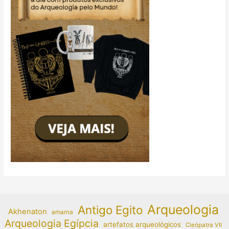
Arqueologia
Antigo Egito
Akhenaton
amarna
Arqueologia Egípcia
artefatos arqueológicos
Cleópatra VII