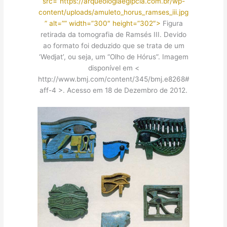
src=”https://arqueologiaegipcia.com.br/wp-
content/uploads/amuleto_horus_ramses_iii.jpg
” alt=”” width=”300″ height=”302″>
Figura
retirada da tomografia de Ramsés III. Devido
ao formato foi deduzido que se trata de um
‘Wedjat’, ou seja, um “Olho de Hórus”. Imagem
disponível em <
http://www.bmj.com/content/345/bmj.e8268#
aff-4 >. Acesso em 18 de Dezembro de 2012.