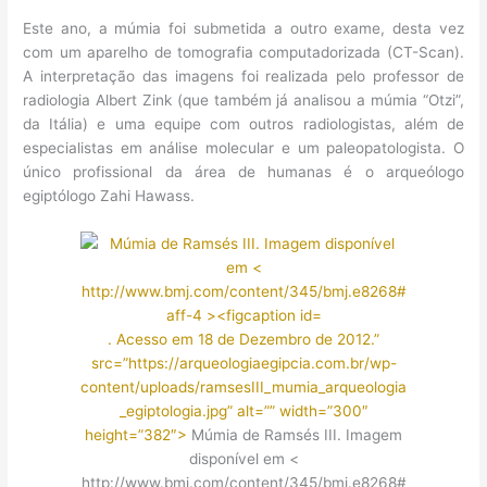
Este ano, a múmia foi submetida a outro exame, desta vez
com um aparelho de tomografia computadorizada (CT-Scan).
A interpretação das imagens foi realizada pelo professor de
radiologia Albert Zink (que também já analisou a múmia “Otzi”,
da Itália) e uma equipe com outros radiologistas, além de
especialistas em análise molecular e um paleopatologista. O
único profissional da área de humanas é o arqueólogo
egiptólogo Zahi Hawass.
. Acesso em 18 de Dezembro de 2012.”
src=”https://arqueologiaegipcia.com.br/wp-
content/uploads/ramsesIII_mumia_arqueologia
_egiptologia.jpg” alt=”” width=”300″
height=”382″>
Múmia de Ramsés III. Imagem
disponível em <
http://www.bmj.com/content/345/bmj.e8268#