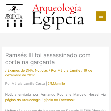
Ir
para
o
conteúdo
Ramsés III foi assassinado com
corte na garganta
/
Exames de DNA
,
Notícias
/ Por
Márcia Jamille
/
19 de
dezembro de 2012
Por Márcia Jamille Costa |
@MJamille
Notícia enviada por Fernando Rocha e Marcelo Hessel via
página do Arqueologia Egípcia no Facebook
.
Muitos são capazes de lembrar-se de Ramsés III (20ª Dinastia)