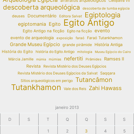
artefatos arqueológicos
Cleópatra VII
descoberta arqueológica
descoberta de tumba egípcia
Egiptologia
Documentário
deuses
Editora Salvat
Egito Antigo
egiptomania
Egito
evento
Egito Antigo na ficção
Egito na ficção
evento de arqueologia
Faraó Tutankhamon
exposição
faraó
Grande Museu Egípcio
História Antiga
grande pirâmide
História do Egito
história do Egito Antigo
mitologia
Museu Egípcio do Cairo
nefertiti
Ramses II
Márcia Jamille
múmias
Pirâmides
múmia
Revista
Revista Mistério dos Deuses Egípcios
Revista Mistério dos Deuses Egípcios da Salvat
Saqqara
Tutancâmon
Sítios arqueológicos em perigo
Tutankhamon
Zahi Hawass
Vale dos Reis
janeiro 2013
D
S
T
Q
Q
S
S
1
2
3
4
5