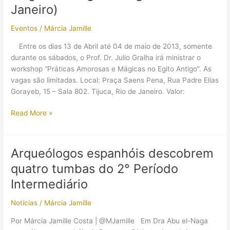
Janeiro)
Eventos
/
Márcia Jamille
Entre os dias 13 de Abril até 04 de maio de 2013, somente
durante os sábados, o Prof. Dr. Julio Gralha irá ministrar o
workshop “Práticas Amorosas e Mágicas no Egito Antigo”. As
vagas são limitadas. Local: Praça Saens Pena, Rua Padre Elias
Gorayeb, 15 – Sala 802. Tijuca, Rio de Janeiro. Valor:
[Workshop]
Read More »
Práticas
Amorosas
e
Arqueólogos espanhóis descobrem
Mágicas
quatro tumbas do 2° Período
no
Egito
Intermediário
Antigo
Notícias
/
Márcia Jamille
(Rio
de
Por Márcia Jamille Costa | @MJamille Em Dra Abu el-Naga
Janeiro)