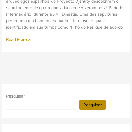
arqueólogos espanhóis do Proyecto Djehuty descobriram o
sepultamento de quatro indivíduos que viveram no 2° Período
Intermediário, durante a XVII Dinastia. Uma das sepulturas
pertence a um homem chamado Intefmose, o qual é
identificado em sua tumba como “Filho do Rei” que de acordo
Arqueólogos
Read More »
espanhóis
descobrem
quatro
tumbas
do
2°
Período
Intermediário
Pesquisar
Pesquisar