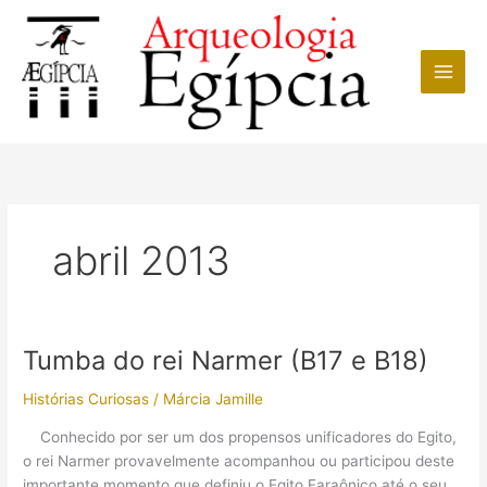
Ir
para
o
conteúdo
abril 2013
Tumba do rei Narmer (B17 e B18)
Histórias Curiosas
/
Márcia Jamille
Conhecido por ser um dos propensos unificadores do Egito,
o rei Narmer provavelmente acompanhou ou participou deste
importante momento que definiu o Egito Faraônico até o seu