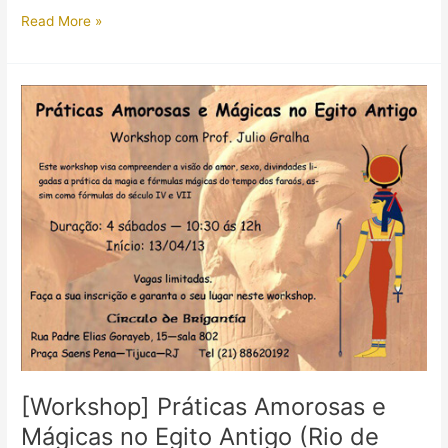
[Vídeo]
Read More »
Propaganda
do
Ultrabook
Convertible
com
tema
“Antigo
Egito”
[Workshop] Práticas Amorosas e
Mágicas no Egito Antigo (Rio de