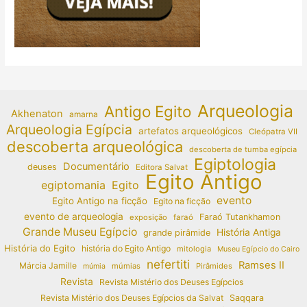
Arqueologia
Antigo Egito
Akhenaton
amarna
Arqueologia Egípcia
artefatos arqueológicos
Cleópatra VII
descoberta arqueológica
descoberta de tumba egípcia
Egiptologia
Documentário
deuses
Editora Salvat
Egito Antigo
egiptomania
Egito
evento
Egito Antigo na ficção
Egito na ficção
evento de arqueologia
Faraó Tutankhamon
exposição
faraó
Grande Museu Egípcio
História Antiga
grande pirâmide
História do Egito
história do Egito Antigo
mitologia
Museu Egípcio do Cairo
nefertiti
Ramses II
Márcia Jamille
múmias
Pirâmides
múmia
Revista
Revista Mistério dos Deuses Egípcios
Revista Mistério dos Deuses Egípcios da Salvat
Saqqara