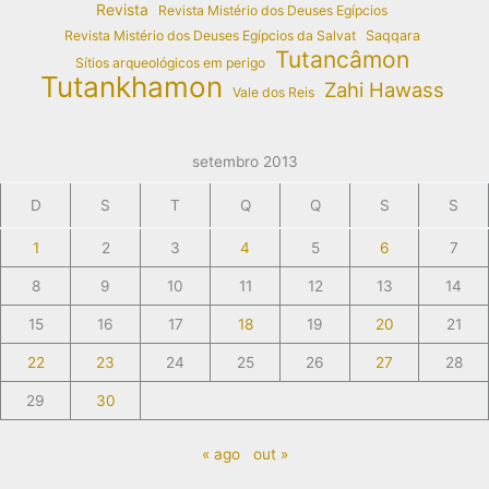
Revista
Revista Mistério dos Deuses Egípcios
Revista Mistério dos Deuses Egípcios da Salvat
Saqqara
Tutancâmon
Sítios arqueológicos em perigo
Tutankhamon
Zahi Hawass
Vale dos Reis
setembro 2013
D
S
T
Q
Q
S
S
1
2
3
4
5
6
7
8
9
10
11
12
13
14
15
16
17
18
19
20
21
22
23
24
25
26
27
28
29
30
« ago
out »