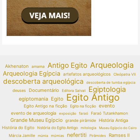
Arqueologia
Antigo Egito
Akhenaton
amarna
Arqueologia Egípcia
artefatos arqueológicos
Cleópatra VII
descoberta arqueológica
descoberta de tumba egípcia
Egiptologia
Documentário
deuses
Editora Salvat
Egito Antigo
egiptomania
Egito
evento
Egito Antigo na ficção
Egito na ficção
evento de arqueologia
Faraó Tutankhamon
exposição
faraó
Grande Museu Egípcio
História Antiga
grande pirâmide
História do Egito
história do Egito Antigo
mitologia
Museu Egípcio do Cairo
nefertiti
Ramses II
Márcia Jamille
múmias
Pirâmides
múmia