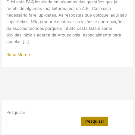
Criei este FAQ inspirada em algumas das questões que já
recebi de algumas (ns) leitoras (es) do A.E.. Caso seja
necessário farei up-dates. As respostas que coloquei aqui são
superficiais. Não procurei destacar as visões e contribuições
de escolas teóricas porque o intuito desta lista é sanar
dúvidas iniciais acerca da Arqueologia, especialmente para
aquelas […]
FAQ:
Read More »
As
perguntas
frequentes
realizadas
pelos
leitores
do
A.E.
Pesquisar
Pesquisar