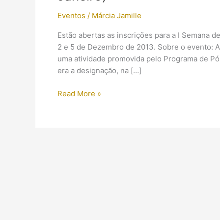
Eventos
/
Márcia Jamille
Estão abertas as inscrições para a I Semana d
2 e 5 de Dezembro de 2013. Sobre o evento: 
uma atividade promovida pelo Programa de P
era a designação, na […]
[Evento]
Read More »
Semana
de
Egiptologia
do
Museu
Nacional
(Rio
de
Janeiro)