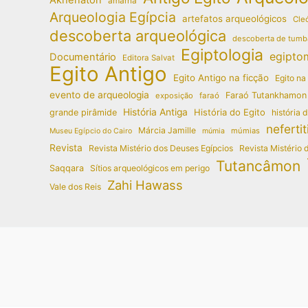
amarna
Arqueologia Egípcia
artefatos arqueológicos
Cleó
descoberta arqueológica
descoberta de tumb
Egiptologia
egipto
Documentário
Editora Salvat
Egito Antigo
Egito Antigo na ficção
Egito na
evento de arqueologia
Faraó Tutankhamon
exposição
faraó
História Antiga
História do Egito
grande pirâmide
história 
nefertit
Márcia Jamille
múmias
Museu Egípcio do Cairo
múmia
Revista
Revista Mistério dos Deuses Egípcios
Revista Mistério 
Tutancâmon
Saqqara
Sítios arqueológicos em perigo
Zahi Hawass
Vale dos Reis