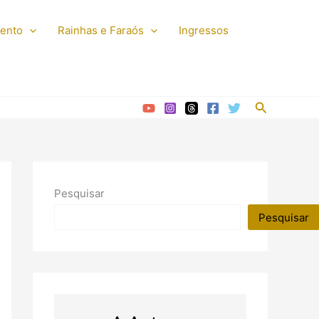
mento
Rainhas e Faraós
Ingressos
Pesquisar
Pesquisar
Pesquisar