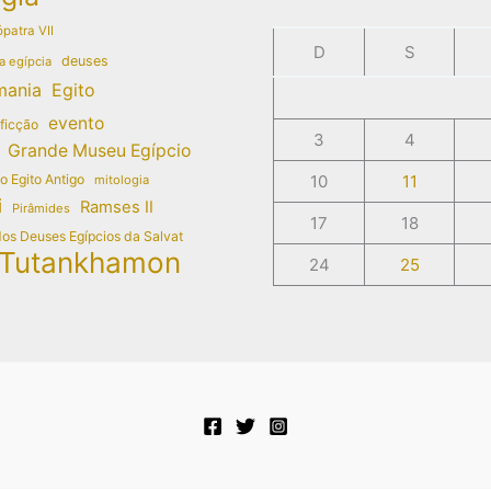
patra VII
D
S
deuses
a egípcia
mania
Egito
evento
 ficção
3
4
Grande Museu Egípcio
do Egito Antigo
10
11
mitologia
i
Ramses II
Pirâmides
17
18
dos Deuses Egípcios da Salvat
Tutankhamon
24
25