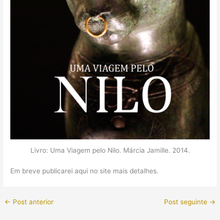
Livro: Uma Viagem pelo Nilo. Márcia Jamille. 2014.
Em breve publicarei aqui no site mais detalhes.
←
Post anterior
Post seguinte
→