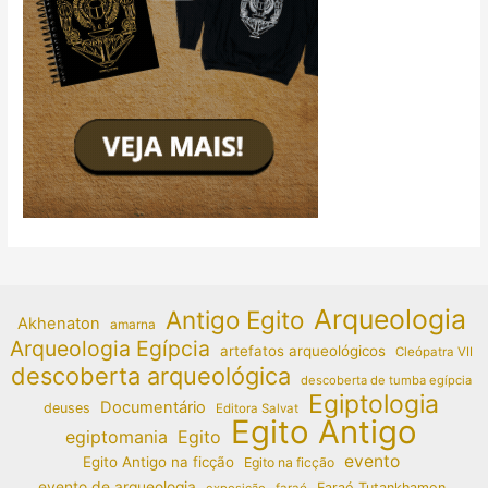
Arqueologia
Antigo Egito
Akhenaton
amarna
Arqueologia Egípcia
artefatos arqueológicos
Cleópatra VII
descoberta arqueológica
descoberta de tumba egípcia
Egiptologia
Documentário
deuses
Editora Salvat
Egito Antigo
egiptomania
Egito
evento
Egito Antigo na ficção
Egito na ficção
evento de arqueologia
Faraó Tutankhamon
exposição
faraó