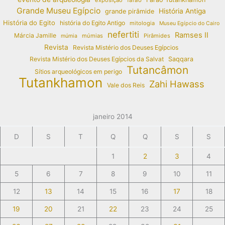
Grande Museu Egípcio
História Antiga
grande pirâmide
História do Egito
história do Egito Antigo
mitologia
Museu Egípcio do Cairo
nefertiti
Ramses II
Márcia Jamille
múmias
Pirâmides
múmia
Revista
Revista Mistério dos Deuses Egípcios
Revista Mistério dos Deuses Egípcios da Salvat
Saqqara
Tutancâmon
Sítios arqueológicos em perigo
Tutankhamon
Zahi Hawass
Vale dos Reis
janeiro 2014
D
S
T
Q
Q
S
S
1
2
3
4
5
6
7
8
9
10
11
12
13
14
15
16
17
18
19
20
21
22
23
24
25