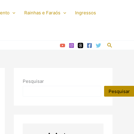
mento
Rainhas e Faraós
Ingressos
Pesquisar
Pesquisar
Pesquisar