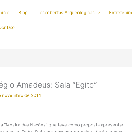
Início
Blog
Descobertas Arqueológicas
Entreteni
Contato
gio Amadeus: Sala “Egito”
e novembro de 2014
 a “Mostra das Nações” que teve como proposta apresentar
re eles o Egito. Dei uma passada na sala e tirei algumas