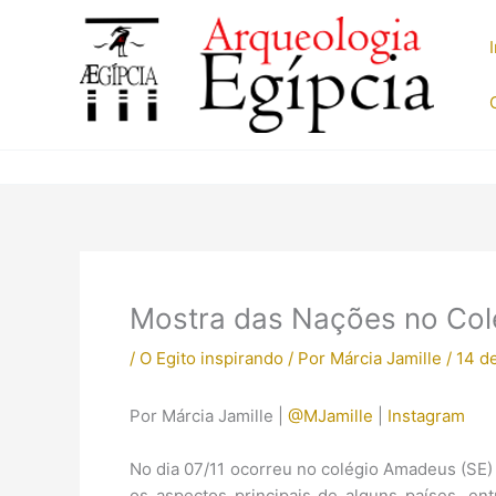
Ir
para
o
conteúdo
Mostra das Nações no Colé
/
O Egito inspirando
/ Por
Márcia Jamille
/
14 d
Por Márcia Jamille |
@MJamille
|
Instagram
No dia 07/11 ocorreu no colégio Amadeus (SE)
os aspectos principais de alguns países, ent