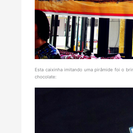
Esta caixinha imitando uma pirâmide foi o bri
chocolate: