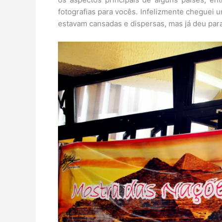
fotografias para vocês. Infelizmente cheguei 
estavam cansadas e dispersas, mas já deu para