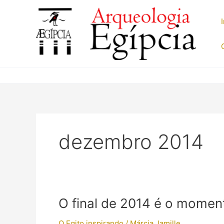
Ir
para
o
conteúdo
dezembro 2014
O final de 2014 é o momen
O Egito inspirando
/
Márcia Jamille