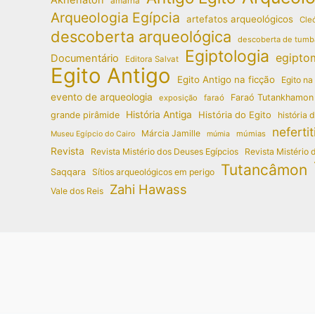
amarna
Arqueologia Egípcia
artefatos arqueológicos
Cleó
descoberta arqueológica
descoberta de tumb
Egiptologia
egipto
Documentário
Editora Salvat
Egito Antigo
Egito Antigo na ficção
Egito na
evento de arqueologia
Faraó Tutankhamon
exposição
faraó
História Antiga
História do Egito
grande pirâmide
história 
nefertit
Márcia Jamille
múmias
Museu Egípcio do Cairo
múmia
Revista
Revista Mistério dos Deuses Egípcios
Revista Mistério 
Tutancâmon
Saqqara
Sítios arqueológicos em perigo
Zahi Hawass
Vale dos Reis