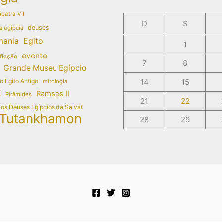
patra VII
D
S
deuses
a egípcia
mania
Egito
1
evento
 ficção
7
8
Grande Museu Egípcio
do Egito Antigo
14
15
mitologia
i
Ramses II
Pirâmides
21
22
dos Deuses Egípcios da Salvat
Tutankhamon
28
29