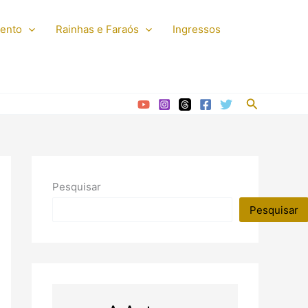
mento
Rainhas e Faraós
Ingressos
Pesquisar
Pesquisar
Pesquisar