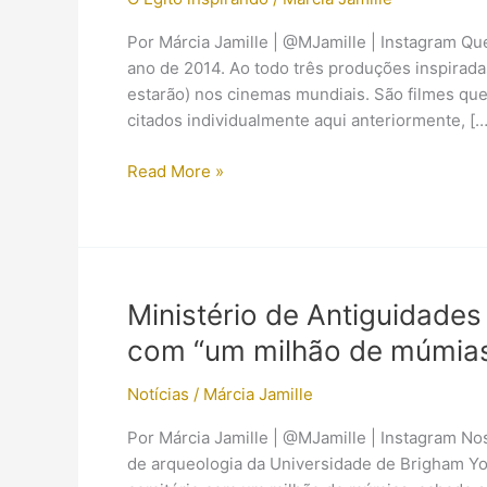
Por Márcia Jamille | @MJamille | Instagram Qu
ano de 2014. Ao todo três produções inspirada
estarão) nos cinemas mundiais. São filmes que
citados individualmente aqui anteriormente, […
O
Read More »
final
de
2014
é
o
Ministério de Antiguidades
momento
com “um milhão de múmias
do
Egito
Notícias
/
Márcia Jamille
Antigo
nos
Por Márcia Jamille | @MJamille | Instagram Nos 
cinemas
de arqueologia da Universidade de Brigham Y