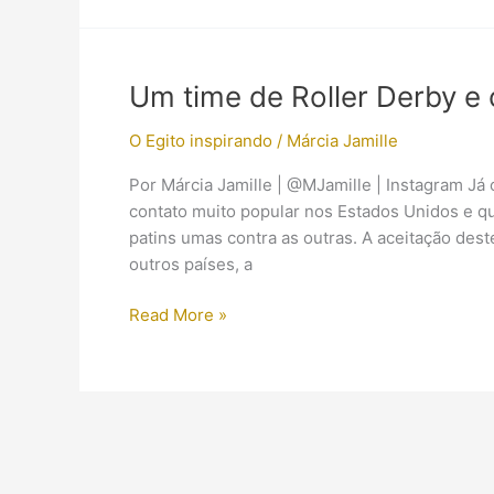
Pirâmide”
estreia
hoje
nos
Um time de Roller Derby e 
EUA
O Egito inspirando
/
Márcia Jamille
Por Márcia Jamille | @MJamille | Instagram Já
contato muito popular nos Estados Unidos e 
patins umas contra as outras. A aceitação des
outros países, a
Um
Read More »
time
de
Roller
Derby
e
o