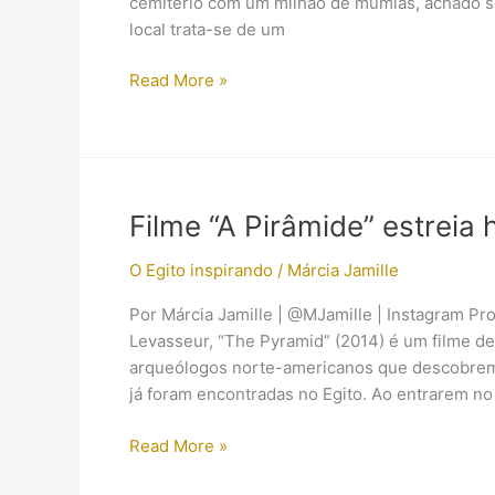
cemitério com um milhão de múmias, achado s
local trata-se de um
Ministério
Read More »
de
Antiguidades
do
Egito
nega
Filme “A Pirâmide” estreia
que
um
O Egito inspirando
/
Márcia Jamille
cemitério
Por Márcia Jamille | @MJamille | Instagram Pr
com
Levasseur, “The Pyramid” (2014) é um filme de
“um
arqueólogos norte-americanos que descobrem 
milhão
já foram encontradas no Egito. Ao entrarem n
de
múmias”
Filme
Read More »
foi
“A
encontrado