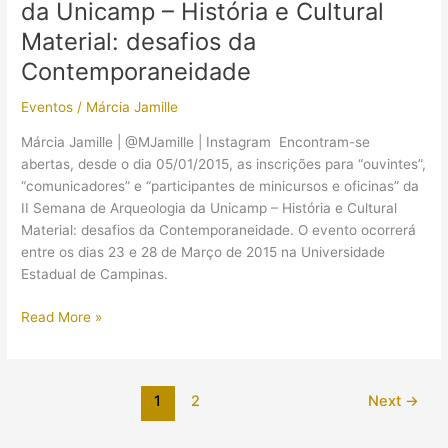
da Unicamp – História e Cultural
Material: desafios da
Contemporaneidade
Eventos
/
Márcia Jamille
Márcia Jamille | @MJamille | Instagram Encontram-se
abertas, desde o dia 05/01/2015, as inscrições para “ouvintes”,
“comunicadores” e “participantes de minicursos e oficinas” da
II Semana de Arqueologia da Unicamp – História e Cultural
Material: desafios da Contemporaneidade. O evento ocorrerá
entre os dias 23 e 28 de Março de 2015 na Universidade
Estadual de Campinas.
[Evento]
Read More »
II
Semana
de
1
2
Next
→
Arqueologia
da
Unicamp