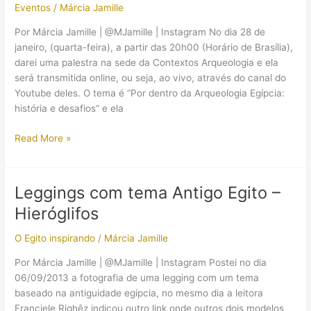
Eventos
/
Márcia Jamille
Por Márcia Jamille | @MJamille | Instagram No dia 28 de
janeiro, (quarta-feira), a partir das 20h00 (Horário de Brasília),
darei uma palestra na sede da Contextos Arqueologia e ela
será transmitida online, ou seja, ao vivo, através do canal do
Youtube deles. O tema é “Por dentro da Arqueologia Egípcia:
história e desafios” e ela
(Palestra)
Read More »
Por
dentro
da
Leggings com tema Antigo Egito –
Arqueologia
Hieróglifos
Egípcia:
história
O Egito inspirando
/
Márcia Jamille
e
desafios
Por Márcia Jamille | @MJamille | Instagram Postei no dia
06/09/2013 a fotografia de uma legging com um tema
baseado na antiguidade egípcia, no mesmo dia a leitora
Franciele Righêz indicou outro link onde outros dois modelos