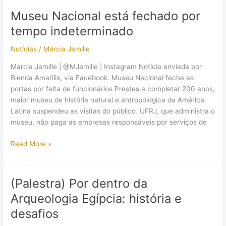
antigo
Museu Nacional está fechado por
abrigo
tempo indeterminado
conhecido
para
Notícias
/
Márcia Jamille
o
nome
Márcia Jamille | @MJamille | Instagram Notícia enviada por
real
Blenda Amarilis, via Facebook. Museu Nacional fecha as
portas por falta de funcionários Prestes a completar 200 anos,
maior museu de história natural e antropológica da América
Latina suspendeu as visitas do público. UFRJ, que administra o
museu, não paga as empresas responsáveis por serviços de
Museu
Read More »
Nacional
está
fechado
(Palestra) Por dentro da
por
Arqueologia Egípcia: história e
tempo
indeterminado
desafios