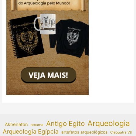
Arqueologia
Antigo Egito
Akhenaton
amarna
Arqueologia Egípcia
artefatos arqueológicos
Cleópatra VII