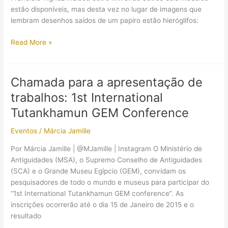
estão disponíveis, mas desta vez no lugar de imagens que
lembram desenhos saídos de um papiro estão hieróglifos:
Leggings
Read More »
com
tema
Antigo
Chamada para a apresentação de
Egito
trabalhos: 1st International
–
Hieróglifos
Tutankhamun GEM Conference
Eventos
/
Márcia Jamille
Por Márcia Jamille | @MJamille | Instagram O Ministério de
Antiguidades (MSA), o Supremo Conselho de Antiguidades
(SCA) e o Grande Museu Egípcio (GEM), convidam os
pesquisadores de todo o mundo e museus para participar do
“1st International Tutankhamun GEM conference”. As
inscrições ocorrerão até o dia 15 de Janeiro de 2015 e o
resultado