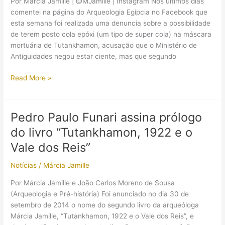
Por Márcia Jamille | @MJamille | Instagram Nos últimos dias
museus
comentei na página do Arqueologia Egípcia no Facebook que
que
esta semana foi realizada uma denuncia sobre a possibilidade
estão
de terem posto cola epóxi (um tipo de super cola) na máscara
suspensos
mortuária de Tutankhamon, acusação que o Ministério de
Antiguidades negou estar ciente, mas que segundo
Cola
Read More »
na
barba
da
Pedro Paulo Funari assina prólogo
máscara
do livro “Tutankhamon, 1922 e o
mortuária
de
Vale dos Reis”
Tutankhamon:
Notícias
/
Márcia Jamille
O
que
Por Márcia Jamille e João Carlos Moreno de Sousa
ocorreu
(Arqueologia e Pré-história) Foi anunciado no dia 30 de
nas
setembro de 2014 o nome do segundo livro da arqueóloga
últimas
Márcia Jamille, “Tutankhamon, 1922 e o Vale dos Reis”, e
horas?