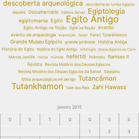
descoberta arqueológica
descoberta de tumba egípcia
Egiptologia
Documentário
deuses
Editora Salvat
Egito Antigo
egiptomania
Egito
evento
Egito Antigo na ficção
Egito na ficção
evento de arqueologia
Faraó Tutankhamon
exposição
faraó
Grande Museu Egípcio
História Antiga
grande pirâmide
História do Egito
história do Egito Antigo
mitologia
Museu Egípcio do Cairo
nefertiti
Ramses II
Márcia Jamille
múmias
Pirâmides
múmia
Revista
Revista Mistério dos Deuses Egípcios
Revista Mistério dos Deuses Egípcios da Salvat
Saqqara
Tutancâmon
Sítios arqueológicos em perigo
Tutankhamon
Zahi Hawass
Vale dos Reis
janeiro 2015
D
S
T
Q
Q
S
S
1
2
3