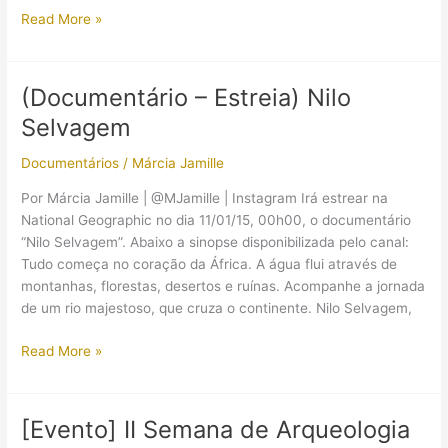
Chamada
Read More »
para
a
apresentação
(Documentário – Estreia) Nilo
de
Selvagem
trabalhos:
1st
Documentários
/
Márcia Jamille
International
Tutankhamun
Por Márcia Jamille | @MJamille | Instagram Irá estrear na
GEM
National Geographic no dia 11/01/15, 00h00, o documentário
Conference
“Nilo Selvagem”. Abaixo a sinopse disponibilizada pelo canal:
Tudo começa no coração da África. A água flui através de
montanhas, florestas, desertos e ruínas. Acompanhe a jornada
de um rio majestoso, que cruza o continente. Nilo Selvagem,
(Documentário
Read More »
–
Estreia)
Nilo
[Evento] II Semana de Arqueologia
Selvagem