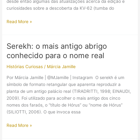
desde então algumas das atualizações acerca da edição e
curiosidades sobre a descoberta da KV-62 (tumba do
Pedro
Read More »
Paulo
Funari
assina
Serekh: o mais antigo abrigo
prólogo
conhecido para o nome real
do
livro
Histórias Curiosas
/
Márcia Jamille
“Tutankhamon,
1922
Por Márcia Jamille | @MJamille | Instagram O serekh é um
e
símbolo de formato retangular que aparenta reproduzir a
o
planta de um antigo palácio real (TIRADRITTI, 1998; EINAUDI,
Vale
2009). Foi utilizado para acolher o mais antigo dos cinco
dos
nomes dos faraós, o “título de Hórus” ou “nome de Hórus”
Reis”
(SILIOTTI, 2006). O que invoca essa
Serekh:
Read More »
o
mais