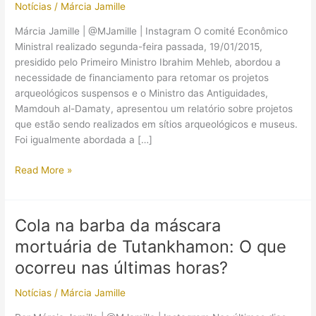
Notícias
/
Márcia Jamille
Márcia Jamille | @MJamille | Instagram O comité Econômico
Ministral realizado segunda-feira passada, 19/01/2015,
presidido pelo Primeiro Ministro Ibrahim Mehleb, abordou a
necessidade de financiamento para retomar os projetos
arqueológicos suspensos e o Ministro das Antiguidades,
Mamdouh al-Damaty, apresentou um relatório sobre projetos
que estão sendo realizados em sítios arqueológicos e museus.
Foi igualmente abordada a […]
Ministros
Read More »
concordam
em
financiar
Cola na barba da máscara
com
mortuária de Tutankhamon: O que
urgência
projetos
ocorreu nas últimas horas?
de
Notícias
/
Márcia Jamille
Arqueologia
e