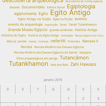
descoberta arqueológica
descoberta de tumba egípcia
Egiptologia
Documentário
deuses
Editora Salvat
Egito Antigo
egiptomania
Egito
evento
Egito Antigo na ficção
Egito na ficção
evento de arqueologia
Faraó Tutankhamon
exposição
faraó
Grande Museu Egípcio
História Antiga
grande pirâmide
História do Egito
história do Egito Antigo
mitologia
Museu Egípcio do Cairo
nefertiti
Ramses II
Márcia Jamille
múmias
Pirâmides
múmia
Revista
Revista Mistério dos Deuses Egípcios
Revista Mistério dos Deuses Egípcios da Salvat
Saqqara
Tutancâmon
Sítios arqueológicos em perigo
Tutankhamon
Zahi Hawass
Vale dos Reis
janeiro 2015
D
S
T
Q
Q
S
S
1
2
3