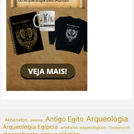
Arqueologia
Antigo Egito
Akhenaton
amarna
Arqueologia Egípcia
artefatos arqueológicos
Cleópatra VII