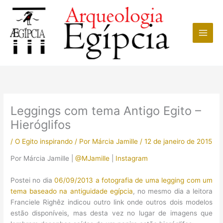
Ir
para
o
conteúdo
Leggings com tema Antigo Egito –
Hieróglifos
/
O Egito inspirando
/ Por
Márcia Jamille
/
12 de janeiro de 2015
Por Márcia Jamille |
@MJamille
|
Instagram
Postei no dia
06/09/2013 a fotografia de uma legging com um
tema baseado na antiguidade egípcia
, no mesmo dia a leitora
Franciele Righêz indicou outro link onde outros dois modelos
estão disponíveis, mas desta vez no lugar de imagens que