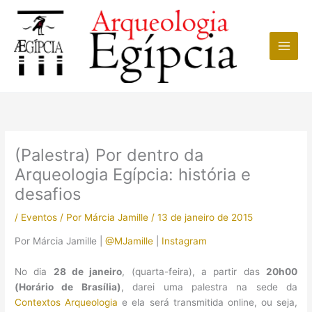
Ir
para
o
conteúdo
(Palestra) Por dentro da
Arqueologia Egípcia: história e
desafios
/
Eventos
/ Por
Márcia Jamille
/
13 de janeiro de 2015
Por Márcia Jamille |
@MJamille
|
Instagram
No dia
28 de janeiro
, (quarta-feira), a partir das
20h00
(Horário de Brasília)
, darei uma palestra na sede da
Contextos Arqueologia
e ela será transmitida online, ou seja,