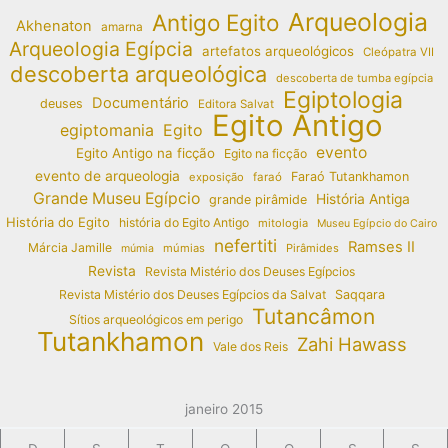
Arqueologia
Antigo Egito
Akhenaton
amarna
Arqueologia Egípcia
artefatos arqueológicos
Cleópatra VII
descoberta arqueológica
descoberta de tumba egípcia
Egiptologia
Documentário
deuses
Editora Salvat
Egito Antigo
egiptomania
Egito
evento
Egito Antigo na ficção
Egito na ficção
evento de arqueologia
Faraó Tutankhamon
exposição
faraó
Grande Museu Egípcio
História Antiga
grande pirâmide
História do Egito
história do Egito Antigo
mitologia
Museu Egípcio do Cairo
nefertiti
Ramses II
Márcia Jamille
múmias
Pirâmides
múmia
Revista
Revista Mistério dos Deuses Egípcios
Revista Mistério dos Deuses Egípcios da Salvat
Saqqara
Tutancâmon
Sítios arqueológicos em perigo
Tutankhamon
Zahi Hawass
Vale dos Reis
janeiro 2015