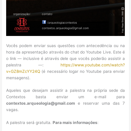
Vocês podem enviar suas questões com antecedência ou na
hora da apresentação através do chat do Youtube Live. Este é
o link — inclusive é através dele que vocês poderão assistir a
palestra —:
https://www.youtube.com/watch?
v=GZ8mZcYY24Q
(é necessário logar no Youtube para enviar
mensagens).
Aqueles que desejam assistir a palestra na própria sede da
Contextos basta enviar um e-mail para
contextos.arqueologia@gmail.com
e reservar uma das 7
vagas.
A palestra será gratuita.
Para mais informações
: