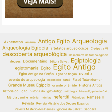
Arqueologia
Antigo Egito
Akhenaton
amarna
Arqueologia Egípcia
artefatos arqueológicos
Cleópatra VII
descoberta arqueológica
descoberta de tumba egípcia
Egiptologia
Documentário
deuses
Editora Salvat
Egito Antigo
egiptomania
Egito
evento
Egito Antigo na ficção
Egito na ficção
evento de arqueologia
Faraó Tutankhamon
exposição
faraó
Grande Museu Egípcio
História Antiga
grande pirâmide
História do Egito
história do Egito Antigo
mitologia
Museu Egípcio do Cairo
nefertiti
Ramses II
Márcia Jamille
múmias
Pirâmides
múmia
Revista
Revista Mistério dos Deuses Egípcios
Revista Mistério dos Deuses Egípcios da Salvat
Saqqara