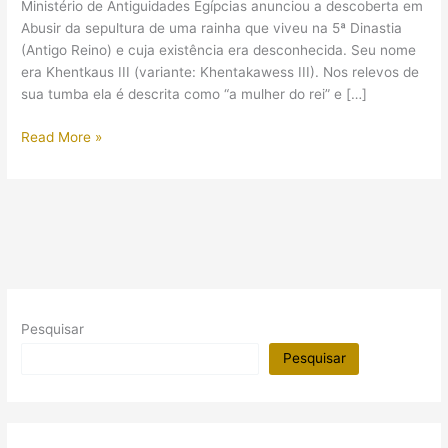
Ministério de Antiguidades Egípcias anunciou a descoberta em
Abusir da sepultura de uma rainha que viveu na 5ª Dinastia
(Antigo Reino) e cuja existência era desconhecida. Seu nome
era Khentkaus III (variante: Khentakawess III). Nos relevos de
sua tumba ela é descrita como “a mulher do rei” e […]
Foi
Read More »
anunciada
a
descoberta
de
uma
rainha
até
então
Pesquisar
desconhecida
Pesquisar