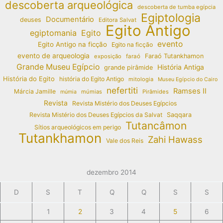
descoberta arqueológica
descoberta de tumba egípcia
Egiptologia
Documentário
deuses
Editora Salvat
Egito Antigo
egiptomania
Egito
evento
Egito Antigo na ficção
Egito na ficção
evento de arqueologia
Faraó Tutankhamon
exposição
faraó
Grande Museu Egípcio
História Antiga
grande pirâmide
História do Egito
história do Egito Antigo
mitologia
Museu Egípcio do Cairo
nefertiti
Ramses II
Márcia Jamille
múmias
Pirâmides
múmia
Revista
Revista Mistério dos Deuses Egípcios
Revista Mistério dos Deuses Egípcios da Salvat
Saqqara
Tutancâmon
Sítios arqueológicos em perigo
Tutankhamon
Zahi Hawass
Vale dos Reis
dezembro 2014
D
S
T
Q
Q
S
S
1
2
3
4
5
6