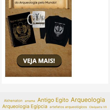
Arqueologia
Antigo Egito
Akhenaton
amarna
Arqueologia Egípcia
artefatos arqueológicos
Cleópatra VII