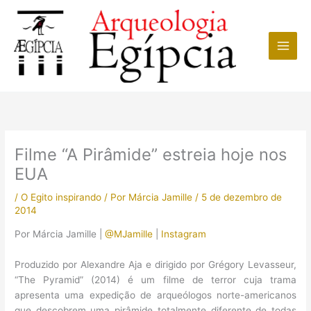
Ir
para
o
conteúdo
Filme “A Pirâmide” estreia hoje nos
EUA
/
O Egito inspirando
/ Por
Márcia Jamille
/
5 de dezembro de
2014
Por Márcia Jamille |
@MJamille
|
Instagram
Produzido por Alexandre Aja e dirigido por Grégory Levasseur,
“The Pyramid” (2014) é um filme de terror cuja trama
apresenta uma expedição de arqueólogos norte-americanos
que descobrem uma pirâmide totalmente diferente de todas