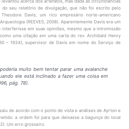
levantou acerca dos artefatos, mas dada as circunstâncias
do seu relatório de divulgação, que não foi escrito pelo
 Theodore Davis, um rico empresário norte-americano
 Arqueologia (REEVES, 2008). Aparentemente Davis era um
interferisse em suas opiniões, mesmo que a intromissão
, como uma citação em uma carta do rev. Archibald Henry
880 – 1934), supervisor de Davis em nome do Serviço de
oderia muito bem tentar parar uma avalanche
quando ele está inclinado a fazer uma coisa em
96, pág. 78).
 saiu de acordo com o ponto de vista e análises de Ayrton e
metido: a ordem foi para que deixasse a bagunça do local
2). Um erro grosseiro.