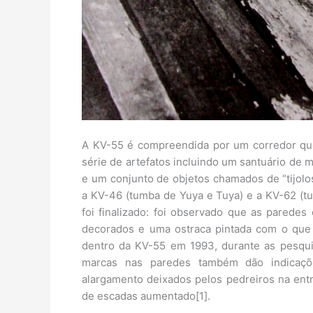
A KV-55 é compreendida por um corredor que
série de artefatos incluindo um santuário de 
e um conjunto de objetos chamados de “tijol
a KV-46 (tumba de Yuya e Tuya) e a KV-62 (t
foi finalizado: foi observado que as parede
decorados e uma ostraca pintada com o que p
dentro da KV-55 em 1993, durante as pesqui
marcas nas paredes também dão indicaçõ
alargamento deixados pelos pedreiros na entr
de escadas aumentado[1].