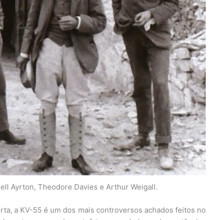
ell Ayrton, Theodore Davies e Arthur Weigall.
ta, a KV-55 é um dos mais controversos achados feitos no