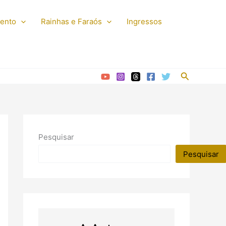
mento
Rainhas e Faraós
Ingressos
Pesquisar
Pesquisar
Pesquisar