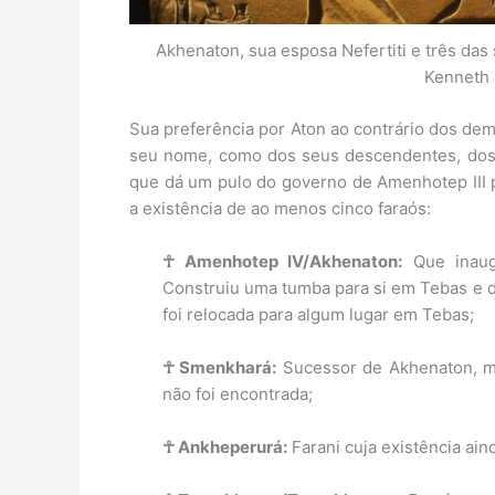
Akhenaton, sua esposa Nefertiti e três das 
Kenneth G
Sua preferência por Aton ao contrário dos dem
seu nome, como dos seus descendentes, dos i
que dá um pulo do governo de Amenhotep III
a existência de ao menos cinco faraós:
☥ Amenhotep IV/Akhenaton:
Que inaugu
Construiu uma tumba para si em Tebas e 
foi relocada para algum lugar em Tebas;
☥ Smenkhará:
Sucessor de Akhenaton, ma
não foi encontrada;
☥ Ankheperurá:
Farani cuja existência ain