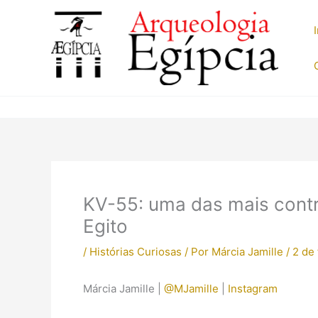
Ir
para
o
conteúdo
KV-55: uma das mais contr
Egito
/
Histórias Curiosas
/ Por
Márcia Jamille
/
2 de
Márcia Jamille |
@MJamille
|
Instagram