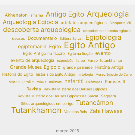
Arqueologia
Antigo Egito
Akhenaton
amarna
Arqueologia Egípcia
artefatos arqueológicos
Cleópatra VII
descoberta arqueológica
descoberta de tumba egípcia
Egiptologia
Documentário
deuses
Editora Salvat
Egito Antigo
egiptomania
Egito
evento
Egito Antigo na ficção
Egito na ficção
evento de arqueologia
Faraó Tutankhamon
exposição
faraó
Grande Museu Egípcio
História Antiga
grande pirâmide
História do Egito
história do Egito Antigo
mitologia
Museu Egípcio do Cairo
nefertiti
Ramses II
Márcia Jamille
múmias
Pirâmides
múmia
Revista
Revista Mistério dos Deuses Egípcios
Revista Mistério dos Deuses Egípcios da Salvat
Saqqara
Tutancâmon
Sítios arqueológicos em perigo
Tutankhamon
Zahi Hawass
Vale dos Reis
março 2015