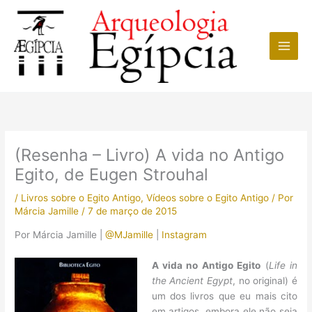
Ir
para
o
conteúdo
(Resenha – Livro) A vida no Antigo
Egito, de Eugen Strouhal
/
Livros sobre o Egito Antigo
,
Vídeos sobre o Egito Antigo
/ Por
Márcia Jamille
/
7 de março de 2015
Por Márcia Jamille |
@MJamille
|
Instagram
A vida no Antigo Egito
(
Life in
the Ancient Egypt
, no original) é
um dos livros que eu mais cito
em artigos, embora ele não seja