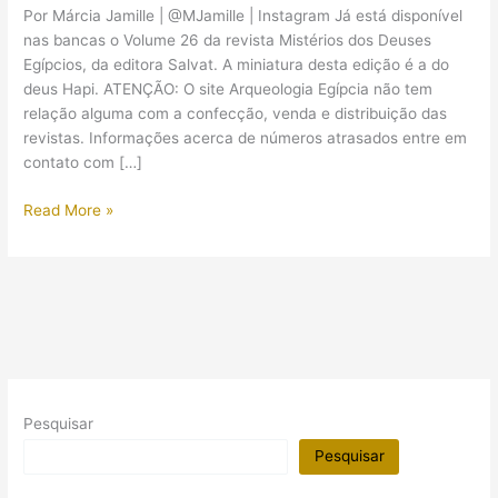
Por Márcia Jamille | @MJamille | Instagram Já está disponível
nas bancas o Volume 26 da revista Mistérios dos Deuses
Egípcios, da editora Salvat. A miniatura desta edição é a do
deus Hapi. ATENÇÃO: O site Arqueologia Egípcia não tem
relação alguma com a confecção, venda e distribuição das
revistas. Informações acerca de números atrasados entre em
contato com […]
Revista
Read More »
Mistérios
dos
Deuses
Egípcios,
Volume
26
(Hapi),
já
Pesquisar
está
nas
Pesquisar
bancas