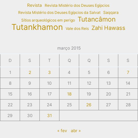
Revista
Revista Mistério dos Deuses Egípcios
Revista Mistério dos Deuses Egípcios da Salvat
Saqqara
Tutancâmon
Sítios arqueológicos em perigo
Tutankhamon
Zahi Hawass
Vale dos Reis
março 2015
D
S
T
Q
Q
S
S
1
2
3
4
5
6
7
8
9
10
11
12
13
14
15
16
17
18
19
20
21
22
23
24
25
26
27
28
29
30
31
« fev
abr »