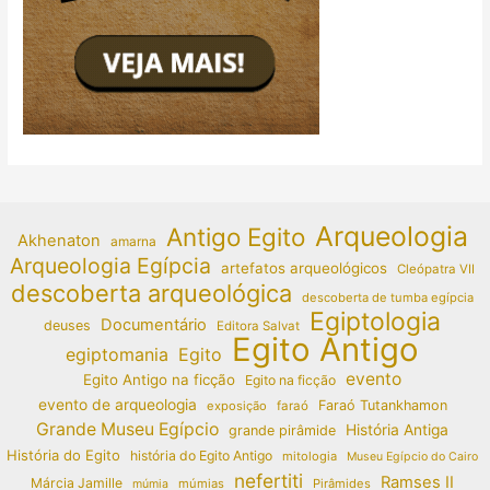
Arqueologia
Antigo Egito
Akhenaton
amarna
Arqueologia Egípcia
artefatos arqueológicos
Cleópatra VII
descoberta arqueológica
descoberta de tumba egípcia
Egiptologia
Documentário
deuses
Editora Salvat
Egito Antigo
egiptomania
Egito
evento
Egito Antigo na ficção
Egito na ficção
evento de arqueologia
Faraó Tutankhamon
exposição
faraó
Grande Museu Egípcio
História Antiga
grande pirâmide
História do Egito
história do Egito Antigo
mitologia
Museu Egípcio do Cairo
nefertiti
Ramses II
Márcia Jamille
múmias
Pirâmides
múmia