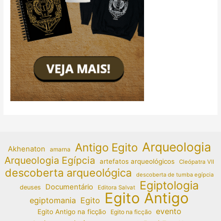
Arqueologia
Antigo Egito
Akhenaton
amarna
Arqueologia Egípcia
artefatos arqueológicos
Cleópatra VII
descoberta arqueológica
descoberta de tumba egípcia
Egiptologia
Documentário
deuses
Editora Salvat
Egito Antigo
egiptomania
Egito
evento
Egito Antigo na ficção
Egito na ficção