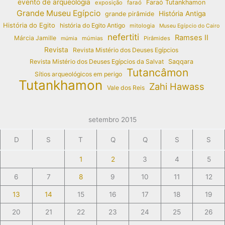
evento de arqueologia
Faraó Tutankhamon
exposição
faraó
Grande Museu Egípcio
História Antiga
grande pirâmide
História do Egito
história do Egito Antigo
mitologia
Museu Egípcio do Cairo
nefertiti
Ramses II
Márcia Jamille
múmias
Pirâmides
múmia
Revista
Revista Mistério dos Deuses Egípcios
Revista Mistério dos Deuses Egípcios da Salvat
Saqqara
Tutancâmon
Sítios arqueológicos em perigo
Tutankhamon
Zahi Hawass
Vale dos Reis
setembro 2015
D
S
T
Q
Q
S
S
1
2
3
4
5
6
7
8
9
10
11
12
13
14
15
16
17
18
19
20
21
22
23
24
25
26