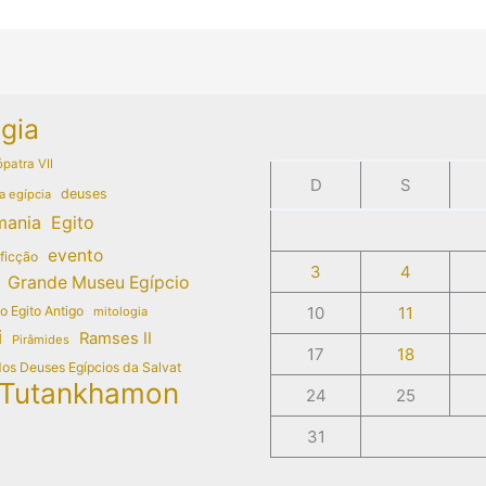
gia
patra VII
D
S
deuses
a egípcia
mania
Egito
evento
 ficção
3
4
Grande Museu Egípcio
do Egito Antigo
10
11
mitologia
i
Ramses II
Pirâmides
17
18
dos Deuses Egípcios da Salvat
Tutankhamon
24
25
31