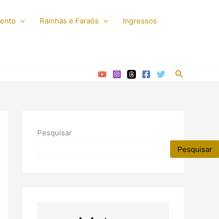
mento
Rainhas e Faraós
Ingressos
Pesquisar
Pesquisar
Pesquisar