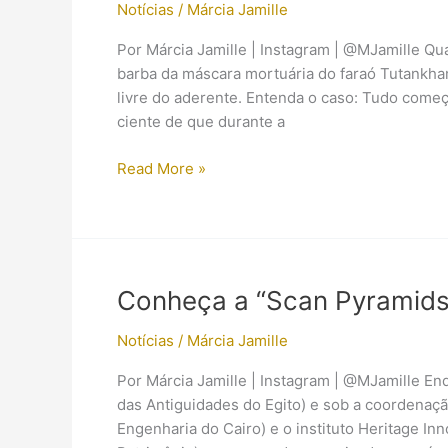
Notícias
/
Márcia Jamille
Por Márcia Jamille | Instagram | @MJamille Qu
barba da máscara mortuária do faraó Tutankha
livre do aderente. Entenda o caso: Tudo come
ciente de que durante a
Barba
Read More »
de
Tutankhamon:
Cera
de
abelha
Conheça a “Scan Pyramids
foi
a
Notícias
/
Márcia Jamille
solução
Por Márcia Jamille | Instagram | @MJamille End
das Antiguidades do Egito) e sob a coordenaçã
Engenharia do Cairo) e o instituto Heritage In