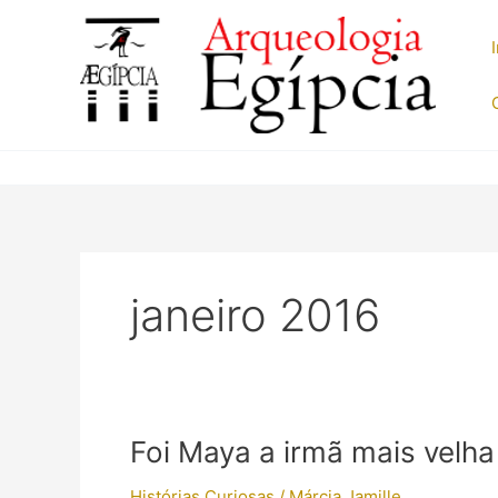
Ir
para
o
conteúdo
janeiro 2016
Foi Maya a irmã mais velh
Histórias Curiosas
/
Márcia Jamille