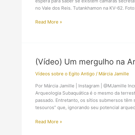
espera para saber se existem câmaras secreta
no Vale dos Reis. Tutankhamon na KV-62. Foto
Câmaras
Read More »
ocultas
na
tumba
de
Tutankhamon
(Vídeo) Um mergulho na A
ou
uma
Vídeos sobre o Egito Antigo
/
Márcia Jamille
forma
Por Márcia Jamille | Instagram | @MJamille In
de
Arqueologia Subaquática é o mesmo da terrestr
chamar
passado. Entretanto, os sítios submersos têm
a
tesouros” que, ignorando seu potencial arque
atenção
dos
(Vídeo)
Read More »
turistas
Um
para