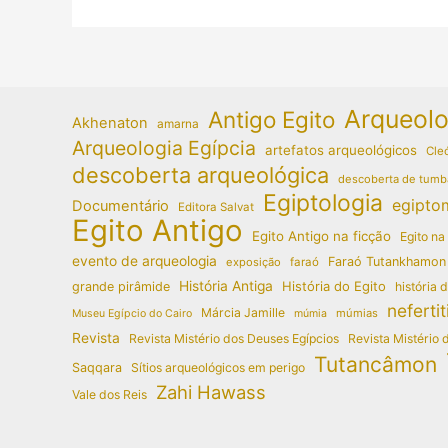
dos
leitores
do
Arqueologia
Egípcia
Arqueolo
Antigo Egito
Akhenaton
amarna
Arqueologia Egípcia
artefatos arqueológicos
Cleó
descoberta arqueológica
descoberta de tumb
Egiptologia
egipto
Documentário
Editora Salvat
Egito Antigo
Egito Antigo na ficção
Egito na
evento de arqueologia
Faraó Tutankhamon
exposição
faraó
História Antiga
História do Egito
grande pirâmide
história 
nefertit
Márcia Jamille
múmias
Museu Egípcio do Cairo
múmia
Revista
Revista Mistério dos Deuses Egípcios
Revista Mistério 
Tutancâmon
Saqqara
Sítios arqueológicos em perigo
Zahi Hawass
Vale dos Reis