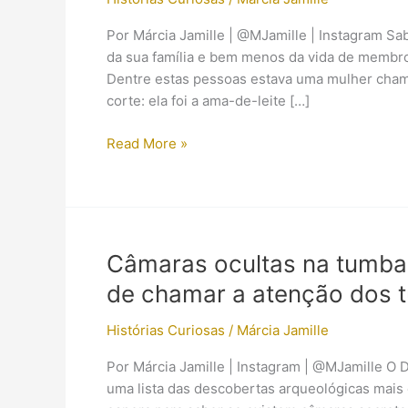
Por Márcia Jamille | @MJamille | Instagram S
da sua família e bem menos da vida de membr
Dentre estas pessoas estava uma mulher cham
corte: ela foi a ama-de-leite […]
Foi
Read More »
Maya
a
irmã
mais
velha
Câmaras ocultas na tumb
de
de chamar a atenção dos tu
Tutankhamon?
Histórias Curiosas
/
Márcia Jamille
Por Márcia Jamille | Instagram | @MJamille O 
uma lista das descobertas arqueológicas mais