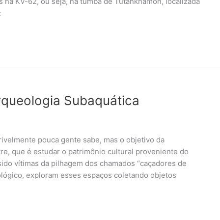
s na KV-62, ou seja, na tumba de Tutankhamon, localizada
:
rqueologia Subaquática
crivelmente pouca gente sabe, mas o objetivo da
e, que é estudar o patrimônio cultural proveniente do
 sido vítimas da pilhagem dos chamados “caçadores de
ológico, exploram esses espaços coletando objetos