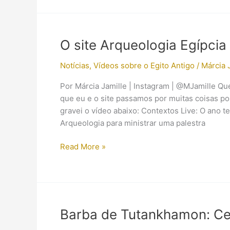
mergulho
o
na
Egito?
Arqueologia
Subaquática
O site Arqueologia Egípci
Notícias
,
Vídeos sobre o Egito Antigo
/
Márcia 
Por Márcia Jamille | Instagram | @MJamille Q
que eu e o site passamos por muitas coisas p
gravei o vídeo abaixo: Contextos Live: O ano
Arqueologia para ministrar uma palestra
O
Read More »
site
Arqueologia
Egípcia
em
2015
Barba de Tutankhamon: Cer