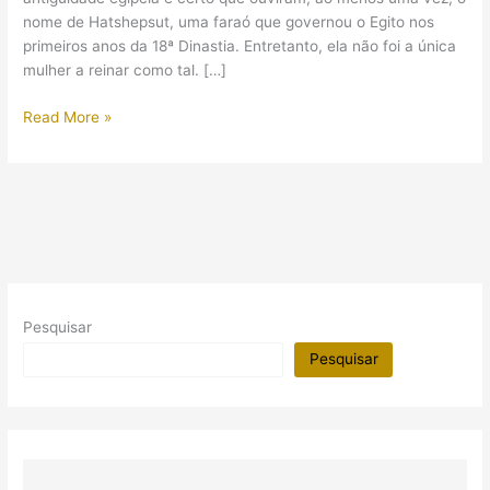
nome de Hatshepsut, uma faraó que governou o Egito nos
primeiros anos da 18ª Dinastia. Entretanto, ela não foi a única
mulher a reinar como tal. […]
(Vídeo)
Read More »
Mulheres
faraós
Pesquisar
Pesquisar