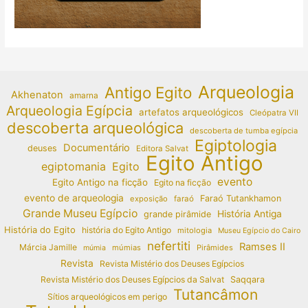
Arqueologia
Antigo Egito
Akhenaton
amarna
Arqueologia Egípcia
artefatos arqueológicos
Cleópatra VII
descoberta arqueológica
descoberta de tumba egípcia
Egiptologia
Documentário
deuses
Editora Salvat
Egito Antigo
egiptomania
Egito
evento
Egito Antigo na ficção
Egito na ficção
evento de arqueologia
Faraó Tutankhamon
exposição
faraó
Grande Museu Egípcio
História Antiga
grande pirâmide
História do Egito
história do Egito Antigo
mitologia
Museu Egípcio do Cairo
nefertiti
Ramses II
Márcia Jamille
múmias
Pirâmides
múmia
Revista
Revista Mistério dos Deuses Egípcios
Revista Mistério dos Deuses Egípcios da Salvat
Saqqara
Tutancâmon
Sítios arqueológicos em perigo