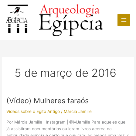
Ir
para
o
conteúdo
5 de março de 2016
(Vídeo) Mulheres faraós
Vídeos sobre o Egito Antigo
/
Márcia Jamille
Por Márcia Jamille | Instagram | @MJamille Para aqueles que
já assistiram documentários ou leram livros acerca da
antiguidade egípcia é certo que ouviram, ao menos uma vez, o