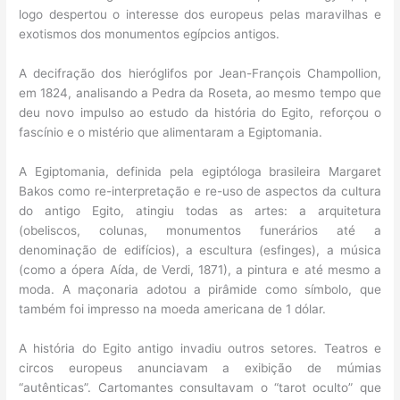
logo despertou o interesse dos europeus pelas maravilhas e
exotismos dos monumentos egípcios antigos.
A decifração dos hieróglifos por Jean-François Champollion,
em 1824, analisando a Pedra da Roseta, ao mesmo tempo que
deu novo impulso ao estudo da história do Egito, reforçou o
fascínio e o mistério que alimentaram a Egiptomania.
A Egiptomania, definida pela egiptóloga brasileira Margaret
Bakos como re-interpretação e re-uso de aspectos da cultura
do antigo Egito, atingiu todas as artes: a arquitetura
(obeliscos, colunas, monumentos funerários até a
denominação de edifícios), a escultura (esfinges), a música
(como a ópera Aída, de Verdi, 1871), a pintura e até mesmo a
moda. A maçonaria adotou a pirâmide como símbolo, que
também foi impresso na moeda americana de 1 dólar.
A história do Egito antigo invadiu outros setores. Teatros e
circos europeus anunciavam a exibição de múmias
“autênticas”. Cartomantes consultavam o “tarot oculto” que