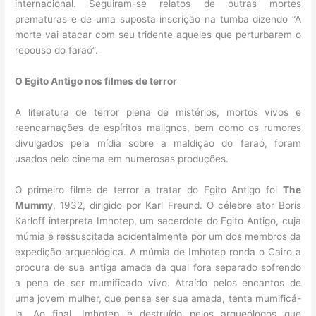
internacional. Seguiram-se relatos de outras mortes
prematuras e de uma suposta inscrição na tumba dizendo “A
morte vai atacar com seu tridente aqueles que perturbarem o
repouso do faraó”.
O Egito Antigo nos filmes de terror
A literatura de terror plena de mistérios, mortos vivos e
reencarnações de espíritos malignos, bem como os rumores
divulgados pela mídia sobre a maldição do faraó, foram
usados pelo cinema em numerosas produções.
O primeiro filme de terror a tratar do Egito Antigo foi
The
Mummy
, 1932, dirigido por Karl Freund. O célebre ator Boris
Karloff interpreta Imhotep, um sacerdote do Egito Antigo, cuja
múmia é ressuscitada acidentalmente por um dos membros da
expedição arqueológica. A múmia de Imhotep ronda o Cairo a
procura de sua antiga amada da qual fora separado sofrendo
a pena de ser mumificado vivo. Atraído pelos encantos de
uma jovem mulher, que pensa ser sua amada, tenta mumificá-
la. Ao final, Imhotep é destruído pelos arqueólogos que