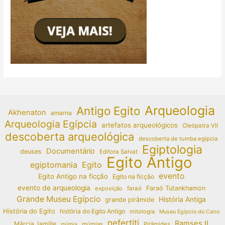
Arqueologia
Antigo Egito
Akhenaton
amarna
Arqueologia Egípcia
artefatos arqueológicos
Cleópatra VII
descoberta arqueológica
descoberta de tumba egípcia
Egiptologia
Documentário
deuses
Editora Salvat
Egito Antigo
egiptomania
Egito
evento
Egito Antigo na ficção
Egito na ficção
evento de arqueologia
Faraó Tutankhamon
exposição
faraó
Grande Museu Egípcio
História Antiga
grande pirâmide
História do Egito
história do Egito Antigo
mitologia
Museu Egípcio do Cairo
nefertiti
Ramses II
Márcia Jamille
múmias
Pirâmides
múmia