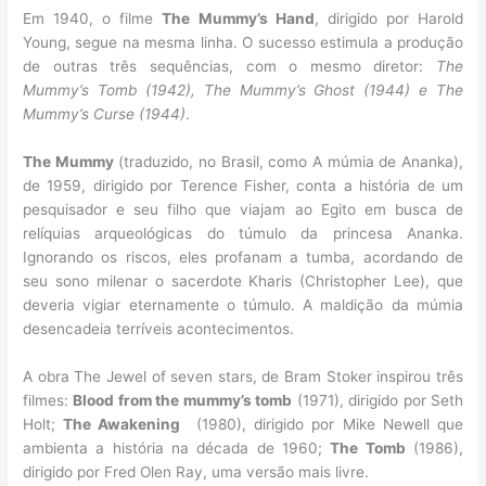
Em 1940, o filme
The Mummy’s Hand
, dirigido por Harold
Young, segue na mesma linha. O sucesso estimula a produção
de outras três sequências, com o mesmo diretor:
The
Mummy’s Tomb (1942), The Mummy’s Ghost (1944) e The
Mummy’s Curse (1944)
.
The Mummy
(traduzido, no Brasil, como A múmia de Ananka),
de 1959, dirigido por Terence Fisher, conta a história de um
pesquisador e seu filho que viajam ao Egito em busca de
relíquias arqueológicas do túmulo da princesa Ananka.
Ignorando os riscos, eles profanam a tumba, acordando de
seu sono milenar o sacerdote Kharis (Christopher Lee), que
deveria vigiar eternamente o túmulo. A maldição da múmia
desencadeia terríveis acontecimentos.
A obra The Jewel of seven stars, de Bram Stoker inspirou três
filmes:
Blood from the mummy’s tomb
(1971), dirigido por Seth
Holt;
The Awakening
(1980), dirigido por Mike Newell que
ambienta a história na década de 1960;
The Tomb
(1986),
dirigido por Fred Olen Ray, uma versão mais livre.