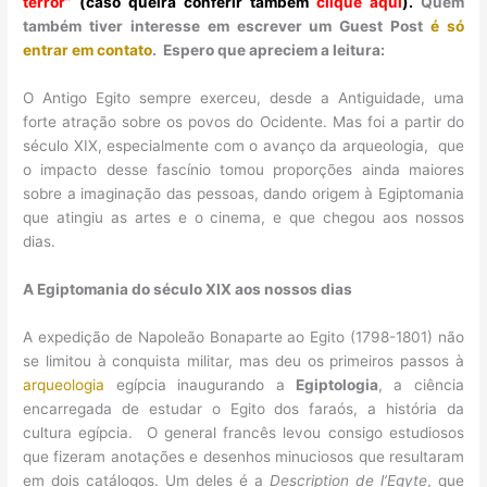
terror”
(caso queira conferir também
clique aqui
)
.
Quem
também tiver interesse em escrever um Guest Post
é só
entrar em contato
. Espero que apreciem a leitura:
O Antigo Egito sempre exerceu, desde a Antiguidade, uma
forte atração sobre os povos do Ocidente. Mas foi a partir do
século XIX, especialmente com o avanço da arqueologia, que
o impacto desse fascínio tomou proporções ainda maiores
sobre a imaginação das pessoas, dando origem à Egiptomania
que atingiu as artes e o cinema, e que chegou aos nossos
dias.
A Egiptomania do século XIX aos nossos dias
A expedição de Napoleão Bonaparte ao Egito (1798-1801) não
se limitou à conquista militar, mas deu os primeiros passos à
arqueologia
egípcia inaugurando a
Egiptologia
, a ciência
encarregada de estudar o Egito dos faraós, a história da
cultura egípcia. O general francês levou consigo estudiosos
que fizeram anotações e desenhos minuciosos que resultaram
em dois catálogos. Um deles é a
Description de l’Egyte
, que