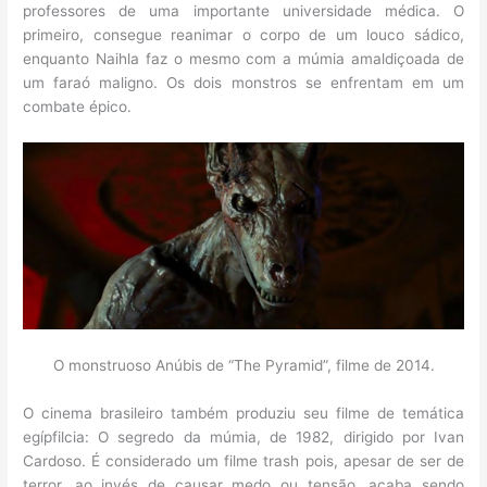
professores de uma importante universidade médica. O
primeiro, consegue reanimar o corpo de um louco sádico,
enquanto Naihla faz o mesmo com a múmia amaldiçoada de
um faraó maligno. Os dois monstros se enfrentam em um
combate épico.
O monstruoso Anúbis de “The Pyramid”, filme de 2014.
O cinema brasileiro também produziu seu filme de temática
egípfilcia: O segredo da múmia, de 1982, dirigido por Ivan
Cardoso. É considerado um filme trash pois, apesar de ser de
terror, ao invés de causar medo ou tensão, acaba sendo