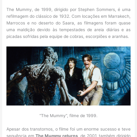
The Mummy, de 1999, dirigido por Stephen Sommers, é uma
refilmagem do clássico de 1932. Com locações em Marrakech,
Marrocos e no deserto do Saara, as filmagens foram quase
uma maldição devido às tempestades de areia diárias e as
picadas sofridas pela equipe de cobras, escorpiões e aranhas.
“The Mummy”, filme de 1999.
Apesar dos transtornos, o filme foi um enorme sucesso e teve
sequência em
The Mummy returns
, de 2001, também dirigido