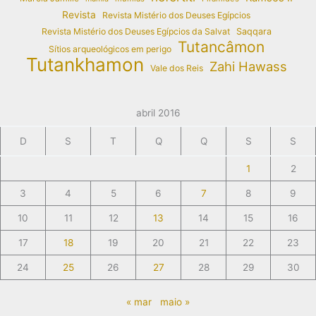
Revista
Revista Mistério dos Deuses Egípcios
Revista Mistério dos Deuses Egípcios da Salvat
Saqqara
Tutancâmon
Sítios arqueológicos em perigo
Tutankhamon
Zahi Hawass
Vale dos Reis
abril 2016
D
S
T
Q
Q
S
S
1
2
3
4
5
6
7
8
9
10
11
12
13
14
15
16
17
18
19
20
21
22
23
24
25
26
27
28
29
30
« mar
maio »