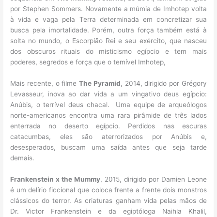
por Stephen Sommers. Novamente a múmia de Imhotep volta
à vida e vaga pela Terra determinada em concretizar sua
busca pela imortalidade. Porém, outra força também está à
solta no mundo, o Escorpião Rei e seu exército, que nasceu
dos obscuros rituais do misticismo egípcio e tem mais
poderes, segredos e força que o temível Imhotep,
Mais recente, o filme
The Pyramid
, 2014, dirigido por Grégory
Levasseur, inova ao dar vida a um vingativo deus egípcio:
Anúbis, o terrível deus chacal. Uma equipe de arqueólogos
norte-americanos encontra uma rara pirâmide de três lados
enterrada no deserto egípcio. Perdidos nas escuras
catacumbas, eles são aterrorizados por Anúbis e,
desesperados, buscam uma saída antes que seja tarde
demais.
Frankenstein x the Mummy
, 2015, dirigido por Damien Leone
é um delírio ficcional que coloca frente a frente dois monstros
clássicos do terror. As criaturas ganham vida pelas mãos de
Dr. Victor Frankenstein e da egiptóloga Naihla Khalil,