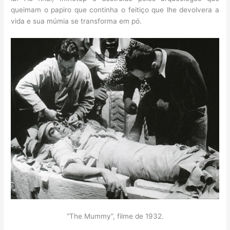
queimam o papiro que continha o feitiço que lhe devolvera a
vida e sua múmia se transforma em pó.
“The Mummy”, filme de 1932.