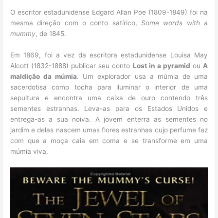
O escritor estadunidense Edgard Allan Poe (1809-1849) foi na
mesma direção com o conto satírico,
Some words with a
mummy
, de 1845.
Em 1869, foi a vez da escritora estadunidense Louisa May
Alcott (1832-1888) publicar seu conto
Lost in a pyramid
ou
A
maldição da múmia
. Um explorador usa a múmia de uma
sacerdotisa como tocha para iluminar o interior de uma
sepultura e encontra uma caixa de ouro contendo três
sementes estranhas. Leva-as para os Estados Unidos e
entrega-as a sua noiva. A jovem enterra as sementes no
jardim e delas nascem umas flores estranhas cujo perfume faz
com que a moça caia em coma e se transforme em uma
múmia viva.