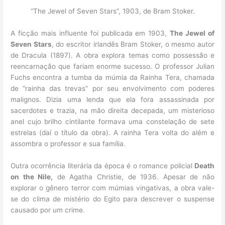
“The Jewel of Seven Stars”, 1903, de Bram Stoker.
A ficção mais influente foi publicada em 1903,
The Jewel of
Seven Stars
, do escritor irlandês Bram Stoker, o mesmo autor
de Dracula (1897). A obra explora temas como possessão e
reencarnação que fariam enorme sucesso. O professor Julian
Fuchs encontra a tumba da múmia da Rainha Tera, chamada
de “rainha das trevas” por seu envolvimento com poderes
malignos. Dizia uma lenda que ela fora assassinada por
sacerdotes e trazia, na mão direita decepada, um misterioso
anel cujo brilho cintilante formava uma constelação de sete
estrelas (daí o título da obra). A rainha Tera volta do além e
assombra o professor e sua família.
Outra ocorrência literária da época é o romance policial
Death
on the Nile,
de Agatha Christie, de 1936. Apesar de não
explorar o gênero terror com múmias vingativas, a obra vale-
se do clima de mistério do Egito para descrever o suspense
causado por um crime.