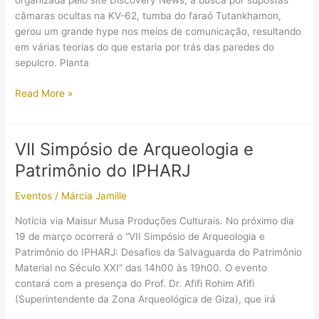
organizada pelo site Discovery News, a busca por supostas
câmaras ocultas na KV-62, tumba do faraó Tutankhamon,
gerou um grande hype nos meios de comunicação, resultando
em várias teorias do que estaria por trás das paredes do
sepulcro. Planta
São
Read More »
revelados
os
resultados
VII Simpósio de Arqueologia e
das
Patrimônio do IPHARJ
buscas
por
Eventos
/
Márcia Jamille
câmaras
ocultas
Notícia via Maisur Musa Produções Culturais. No próximo dia
na
19 de março ocorrerá o “VII Simpósio de Arqueologia e
tumba
Patrimônio do IPHARJ: Desafios da Salvaguarda do Patrimônio
de
Material no Século XXI” das 14h00 às 19h00. O evento
Tutankhamon
contará com a presença do Prof. Dr. Afifi Rohim Afifi
(Superintendente da Zona Arqueológica de Giza), que irá