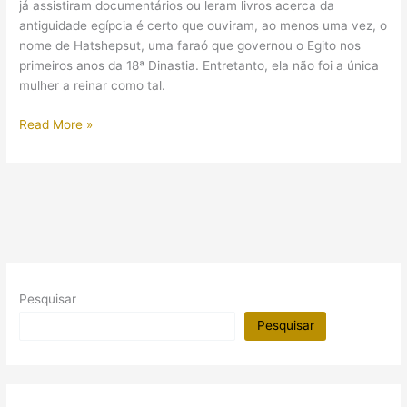
já assistiram documentários ou leram livros acerca da
antiguidade egípcia é certo que ouviram, ao menos uma vez, o
nome de Hatshepsut, uma faraó que governou o Egito nos
primeiros anos da 18ª Dinastia. Entretanto, ela não foi a única
mulher a reinar como tal.
(Vídeo)
Read More »
Mulheres
faraós
Pesquisar
Pesquisar