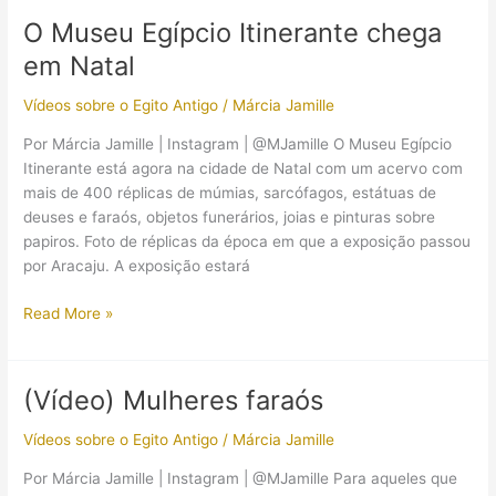
Desenho
O Museu Egípcio Itinerante chega
de
em Natal
artefatos
líticos
Vídeos sobre o Egito Antigo
/
Márcia Jamille
com
o
Por Márcia Jamille | Instagram | @MJamille O Museu Egípcio
Prof.
Itinerante está agora na cidade de Natal com um acervo com
Fabio
mais de 400 réplicas de múmias, sarcófagos, estátuas de
Parenti
deuses e faraós, objetos funerários, joias e pinturas sobre
papiros. Foto de réplicas da época em que a exposição passou
por Aracaju. A exposição estará
O
Read More »
Museu
Egípcio
Itinerante
(Vídeo) Mulheres faraós
chega
em
Vídeos sobre o Egito Antigo
/
Márcia Jamille
Natal
Por Márcia Jamille | Instagram | @MJamille Para aqueles que