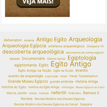
Arqueologia
Antigo Egito
Akhenaton
amarna
Arqueologia Egípcia
artefatos arqueológicos
Cleópatra VII
descoberta arqueológica
descoberta de tumba egípcia
Egiptologia
Documentário
deuses
Editora Salvat
Egito Antigo
egiptomania
Egito
evento
Egito Antigo na ficção
Egito na ficção
evento de arqueologia
Faraó Tutankhamon
exposição
faraó
Grande Museu Egípcio
História Antiga
grande pirâmide
História do Egito
história do Egito Antigo
mitologia
Museu Egípcio do Cairo
nefertiti
Ramses II
Márcia Jamille
múmias
Pirâmides
múmia
Revista
Revista Mistério dos Deuses Egípcios
Revista Mistério dos Deuses Egípcios da Salvat
Saqqara