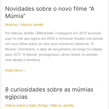
morto
Novidades sobre o novo filme “A
durante
Múmia”
um
ataque
Notícias
/
Márcia Jamille
de
mais
Por Márcia Jamille | @MJamille | Instagram Em 2013 anunciei
de
aqui no site que agora em 2016 a Universal Studios iria estrear
um
um novo filme sobre um dos seus monstros clássicos: “A
assassino,
Múmia”. Entretanto, a data de lançamento do longa foi adiada
diz
para 2017. ​“A Múmia” protagonizou vários títulos no estúdio
pesquisadores
indo desde a temática
Novidades
Read More »
sobre
o
novo
8 curiosidades sobre as múmias
filme
egípcias
“A
Múmia”
Vídeos sobre o Egito Antigo
/
Márcia Jamille