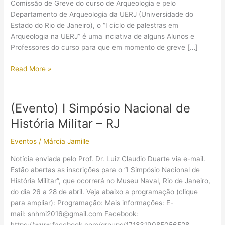
Comissão de Greve do curso de Arqueologia e pelo
Departamento de Arqueologia da UERJ (Universidade do
Estado do Rio de Janeiro), o “I ciclo de palestras em
Arqueologia na UERJ” é uma inciativa de alguns Alunos e
Professores do curso para que em momento de greve […]
(Evento)
Read More »
I
ciclo
de
(Evento) I Simpósio Nacional de
palestras
História Militar – RJ
em
Arqueologia
Eventos
/
Márcia Jamille
na
UERJ
Notícia enviada pelo Prof. Dr. Luiz Claudio Duarte via e-mail.
–
Estão abertas as inscrições para o “I Simpósio Nacional de
RJ
História Militar”, que ocorrerá no Museu Naval, Rio de Janeiro,
do dia 26 a 28 de abril. Veja abaixo a programação (clique
para ampliar): Programação: Mais informações: E-
mail: snhmi2016@gmail.com Facebook: