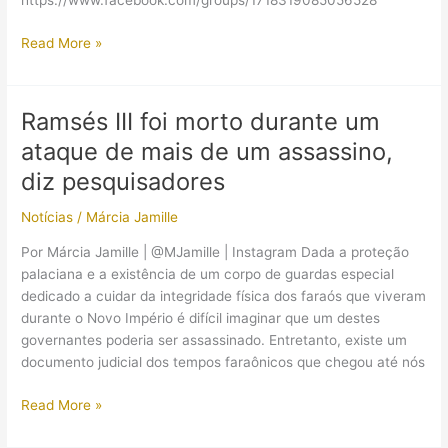
https://www.facebook.com/groups/1718319085056528
(Evento)
Read More »
I
Simpósio
Nacional
Ramsés III foi morto durante um
de
ataque de mais de um assassino,
História
Militar
diz pesquisadores
–
Notícias
/
Márcia Jamille
RJ
Por Márcia Jamille | @MJamille | Instagram Dada a proteção
palaciana e a existência de um corpo de guardas especial
dedicado a cuidar da integridade física dos faraós que viveram
durante o Novo Império é difícil imaginar que um destes
governantes poderia ser assassinado. Entretanto, existe um
documento judicial dos tempos faraônicos que chegou até nós
Ramsés
Read More »
III
foi