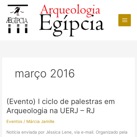
Ir
para
o
conteúdo
março 2016
(Evento) I ciclo de palestras em
Arqueologia na UERJ – RJ
Eventos
/
Márcia Jamille
Notícia enviada por ‎Jéssica Lene‎, via e-mail. Organizado pela