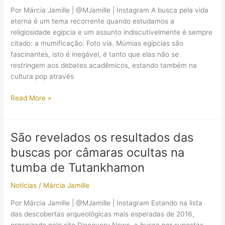
Por Márcia Jamille | @MJamille | Instagram A busca pela vida
eterna é um tema recorrente quando estudamos a
religiosidade egípcia e um assunto indiscutivelmente é sempre
citado: a mumificação. Foto via. Múmias egípcias são
fascinantes, isto é inegável, é tanto que elas não se
restringem aos debates acadêmicos, estando também na
cultura pop através
8
Read More »
curiosidades
sobre
as
São revelados os resultados das
múmias
buscas por câmaras ocultas na
egípcias
tumba de Tutankhamon
Notícias
/
Márcia Jamille
Por Márcia Jamille | @MJamille | Instagram Estando na lista
das descobertas arqueológicas mais esperadas de 2016,