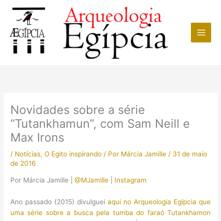
Ir
para
o
conteúdo
Novidades sobre a série
“Tutankhamun”, com Sam Neill e
Max Irons
/
Notícias
,
O Egito inspirando
/ Por
Márcia Jamille
/
31 de maio
de 2016
Por Márcia Jamille |
@MJamille
|
Instagram
Ano passado (2015) divulguei
aqui no Arqueologia Egípcia que
uma série sobre a busca pela tumba do faraó Tutankhamon