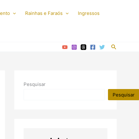
mento
Rainhas e Faraós
Ingressos
Pesquisar
Pesquisar
Pesquisar