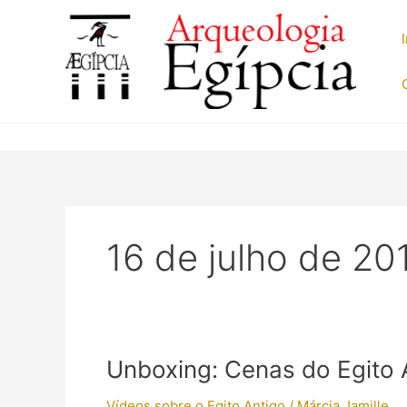
Ir
para
o
conteúdo
16 de julho de 20
Unboxing: Cenas do Egito 
Vídeos sobre o Egito Antigo
/
Márcia Jamille