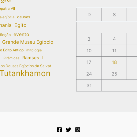
patra VII
D
S
deuses
a egípcia
mania
Egito
evento
 ficção
3
4
Grande Museu Egípcio
do Egito Antigo
10
11
mitologia
i
Ramses II
Pirâmides
17
18
dos Deuses Egípcios da Salvat
Tutankhamon
24
25
31