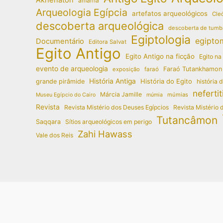
amarna
Arqueologia Egípcia
artefatos arqueológicos
Cleó
descoberta arqueológica
descoberta de tumb
Egiptologia
egipto
Documentário
Editora Salvat
Egito Antigo
Egito Antigo na ficção
Egito na
evento de arqueologia
Faraó Tutankhamon
exposição
faraó
História Antiga
História do Egito
grande pirâmide
história 
nefertit
Márcia Jamille
múmias
Museu Egípcio do Cairo
múmia
Revista
Revista Mistério dos Deuses Egípcios
Revista Mistério 
Tutancâmon
Saqqara
Sítios arqueológicos em perigo
Zahi Hawass
Vale dos Reis