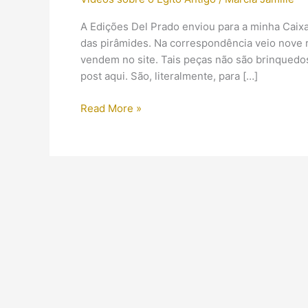
A Edições Del Prado enviou para a minha Caix
das pirâmides. Na correspondência veio nove 
vendem no site. Tais peças não são brinquedos
post aqui. São, literalmente, para […]
Unboxing:
Read More »
Cenas
do
Egito
Antigo