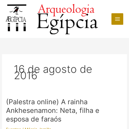
Ir
para
o
conteúdo
16 de agosto de
2016
(Palestra online) A rainha
Ankhesenamon: Neta, filha e
esposa de faraós