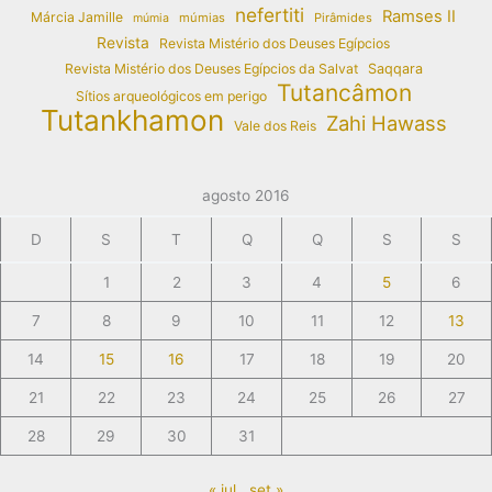
nefertiti
Ramses II
Márcia Jamille
múmias
Pirâmides
múmia
Revista
Revista Mistério dos Deuses Egípcios
Revista Mistério dos Deuses Egípcios da Salvat
Saqqara
Tutancâmon
Sítios arqueológicos em perigo
Tutankhamon
Zahi Hawass
Vale dos Reis
agosto 2016
D
S
T
Q
Q
S
S
1
2
3
4
5
6
7
8
9
10
11
12
13
14
15
16
17
18
19
20
21
22
23
24
25
26
27
28
29
30
31
« jul
set »