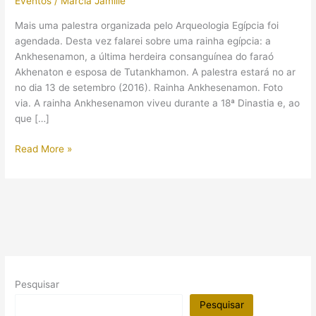
Eventos
/
Márcia Jamille
Mais uma palestra organizada pelo Arqueologia Egípcia foi
agendada. Desta vez falarei sobre uma rainha egípcia: a
Ankhesenamon, a última herdeira consanguínea do faraó
Akhenaton e esposa de Tutankhamon. A palestra estará no ar
no dia 13 de setembro (2016). Rainha Ankhesenamon. Foto
via. A rainha Ankhesenamon viveu durante a 18ª Dinastia e, ao
que […]
(Palestra
Read More »
online)
A
rainha
Ankhesenamon:
Neta,
filha
e
esposa
Pesquisar
de
faraós
Pesquisar