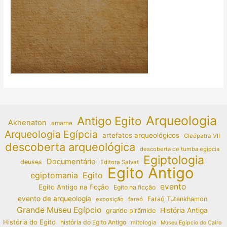
Arqueologia
Antigo Egito
Akhenaton
amarna
Arqueologia Egípcia
artefatos arqueológicos
Cleópatra VII
descoberta arqueológica
descoberta de tumba egípcia
Egiptologia
Documentário
deuses
Editora Salvat
Egito Antigo
egiptomania
Egito
evento
Egito Antigo na ficção
Egito na ficção
evento de arqueologia
Faraó Tutankhamon
exposição
faraó
Grande Museu Egípcio
História Antiga
grande pirâmide
História do Egito
história do Egito Antigo
mitologia
Museu Egípcio do Cairo