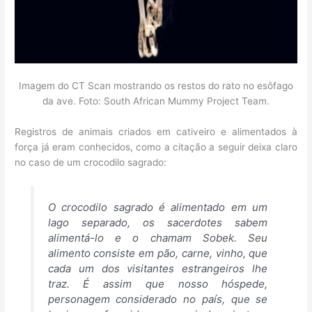
Imagem do CT Scan mostrando os restos do rato no esôfago
da ave. Foto: South African Mummy Project Team.
Registros de animais criados em cativeiro e alimentados à
força já eram conhecidos, como a citação a seguir deixa claro
no caso de um crocodilo sagrado:
O crocodilo sagrado é alimentado em um
lago separado, os sacerdotes sabem
alimentá-lo e o chamam Sobek. Seu
alimento consiste em pão, carne, vinho, que
cada um dos visitantes estrangeiros lhe
traz. É assim que nosso hóspede,
personagem considerado no país, que se