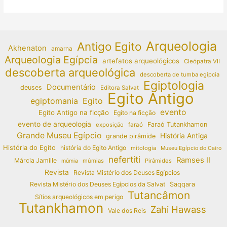
Arqueologia
Antigo Egito
Akhenaton
amarna
Arqueologia Egípcia
artefatos arqueológicos
Cleópatra VII
descoberta arqueológica
descoberta de tumba egípcia
Egiptologia
Documentário
deuses
Editora Salvat
Egito Antigo
egiptomania
Egito
evento
Egito Antigo na ficção
Egito na ficção
evento de arqueologia
Faraó Tutankhamon
exposição
faraó
Grande Museu Egípcio
História Antiga
grande pirâmide
História do Egito
história do Egito Antigo
mitologia
Museu Egípcio do Cairo
nefertiti
Ramses II
Márcia Jamille
múmias
Pirâmides
múmia
Revista
Revista Mistério dos Deuses Egípcios
Revista Mistério dos Deuses Egípcios da Salvat
Saqqara
Tutancâmon
Sítios arqueológicos em perigo
Tutankhamon
Zahi Hawass
Vale dos Reis