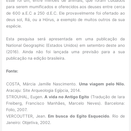
Esse foi um, entre milhões de animais, que foram cuidados
para serem mumificados e oferecidos aos deuses entre cerca
de 600 a.E.C a 250 d.E.C. Ele provavelmente foi ofertado ao
deus sol, Rá, ou a Hórus, a exemplo de muitos outros da sua
espécie.
Esta pesquisa será apresentada em uma publicação da
National Geographic (Estados Unidos) em setembro deste ano
(2016). Ainda não foi lançada uma previsão para a sua
publicação na edição brasileira.
Fonte:
COSTA, Márcia Jamille Nascimento.
Uma viagem pelo Nilo.
Aracaju: Site Arqueologia Egípcia, 2014.
STROUHAL, Eugen.
A vida no Antigo Egito
(Tradução de Iara
Freiberg, Francisco Manhães, Marcelo Neves). Barcelona:
Folio, 2007.
VERCOUTTER, Jean.
Em busca do Egito Esquecido
. Rio de
Janeiro: Objetiva, 2002.