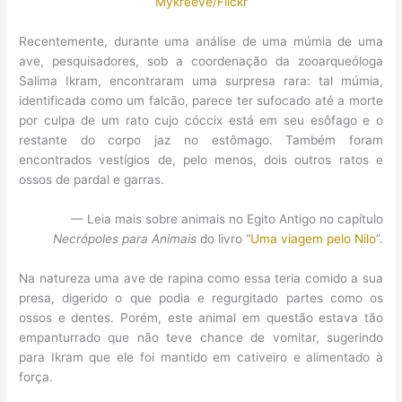
Mykreeve/Flickr
Recentemente, durante uma análise de uma múmia de uma
ave, pesquisadores, sob a coordenação da zooarqueóloga
Salima Ikram, encontraram uma surpresa rara: tal múmia,
identificada como um falcão, parece ter sufocado até a morte
por culpa de um rato cujo cóccix está em seu esôfago e o
restante do corpo jaz no estômago. Também foram
encontrados vestígios de, pelo menos, dois outros ratos e
ossos de pardal e garras.
— Leia mais sobre animais no Egito Antigo no capítulo
Necrópoles para Animais
do livro “
Uma viagem pelo Nilo
”.
Na natureza uma ave de rapina como essa teria comido a sua
presa, digerido o que podia e regurgitado partes como os
ossos e dentes. Porém, este animal em questão estava tão
empanturrado que não teve chance de vomitar, sugerindo
para Ikram que ele foi mantido em cativeiro e alimentado à
força.