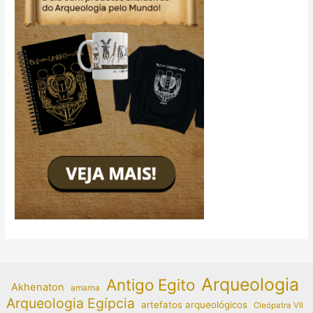
Arqueologia
Antigo Egito
Akhenaton
amarna
Arqueologia Egípcia
artefatos arqueológicos
Cleópatra VII