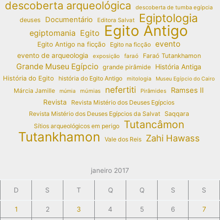
descoberta arqueológica
descoberta de tumba egípcia
Egiptologia
Documentário
deuses
Editora Salvat
Egito Antigo
egiptomania
Egito
evento
Egito Antigo na ficção
Egito na ficção
evento de arqueologia
Faraó Tutankhamon
exposição
faraó
Grande Museu Egípcio
História Antiga
grande pirâmide
História do Egito
história do Egito Antigo
mitologia
Museu Egípcio do Cairo
nefertiti
Ramses II
Márcia Jamille
múmias
Pirâmides
múmia
Revista
Revista Mistério dos Deuses Egípcios
Revista Mistério dos Deuses Egípcios da Salvat
Saqqara
Tutancâmon
Sítios arqueológicos em perigo
Tutankhamon
Zahi Hawass
Vale dos Reis
janeiro 2017
D
S
T
Q
Q
S
S
1
2
3
4
5
6
7