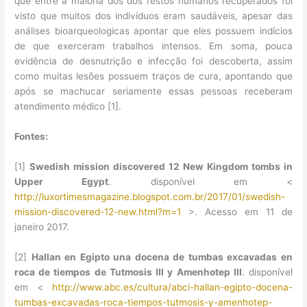
que entre a maioria dos dos restos humanos recuperados foi
visto que muitos dos indivíduos eram saudáveis, apesar das
análises bioarqueologicas apontar que eles possuem indícios
de que exerceram trabalhos intensos. Em soma, pouca
evidência de desnutrição e infecção foi descoberta, assim
como muitas lesões possuem traços de cura, apontando que
após se machucar seriamente essas pessoas receberam
atendimento médico [1].
Fontes:
[1]
Swedish mission discovered 12 New Kingdom tombs in
Upper Egypt
. disponível em <
http://luxortimesmagazine.blogspot.com.br/2017/01/swedish-
mission-discovered-12-new.html?m=1
>. Acesso em 11 de
janeiro 2017.
[2]
Hallan en Egipto una docena de tumbas excavadas en
roca de tiempos de Tutmosis III y Amenhotep III
. disponível
em <
http://www.abc.es/cultura/abci-hallan-egipto-docena-
tumbas-excavadas-roca-tiempos-tutmosis-y-amenhotep-