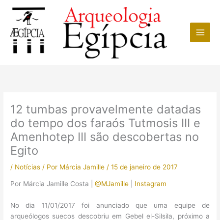
Ir
para
o
conteúdo
12 tumbas provavelmente datadas
do tempo dos faraós Tutmosis III e
Amenhotep III são descobertas no
Egito
/
Notícias
/ Por
Márcia Jamille
/
15 de janeiro de 2017
Por Márcia Jamille Costa |
@MJamille
|
Instagram
No dia 11/01/2017 foi anunciado que uma equipe de
arqueólogos suecos descobriu em Gebel el-Silsila, próximo a