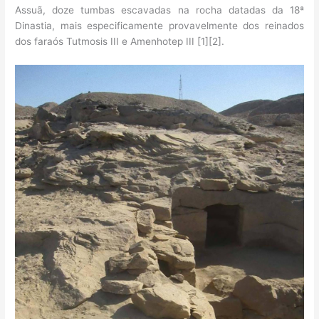
Assuã, doze tumbas escavadas na rocha datadas da 18ª
Dinastia, mais especificamente provavelmente dos reinados
dos faraós Tutmosis III e Amenhotep III [1][2].