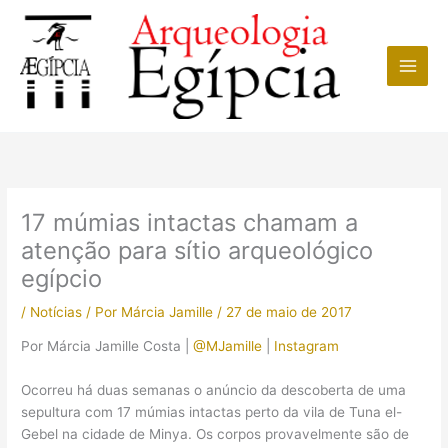
Ir
para
o
conteúdo
17 múmias intactas chamam a
atenção para sítio arqueológico
egípcio
/
Notícias
/ Por
Márcia Jamille
/
27 de maio de 2017
Por Márcia Jamille Costa |
@MJamille
|
Instagram
Ocorreu há duas semanas o anúncio da descoberta de uma
sepultura com 17 múmias intactas perto da vila de Tuna el-
Gebel na cidade de Minya. Os corpos provavelmente são de