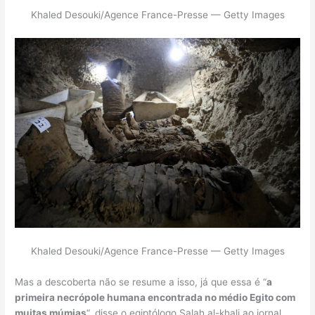
Khaled Desouki/Agence France-Presse — Getty Images
Khaled Desouki/Agence France-Presse — Getty Images
Mas a descoberta não se resume a isso, já que essa é “
a
primeira necrópole humana encontrada no médio Egito com
muitas múmias
“, disse o egiptólogo Salah al-khali ao jornal