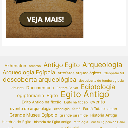
Arqueologia
Antigo Egito
Akhenaton
amarna
Arqueologia Egípcia
artefatos arqueológicos
Cleópatra VII
descoberta arqueológica
descoberta de tumba egípcia
Egiptologia
Documentário
deuses
Editora Salvat
Egito Antigo
egiptomania
Egito
evento
Egito Antigo na ficção
Egito na ficção
evento de arqueologia
Faraó Tutankhamon
exposição
faraó
Grande Museu Egípcio
História Antiga
grande pirâmide
História do Egito
história do Egito Antigo
mitologia
Museu Egípcio do Cairo