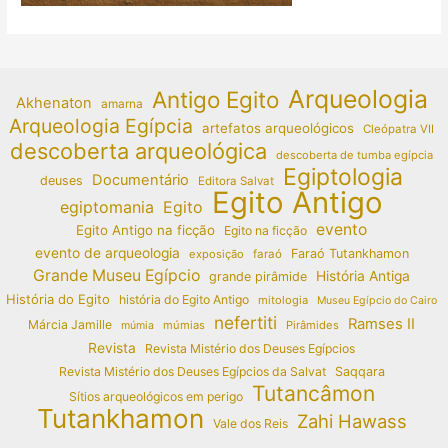
Arqueologia
Antigo Egito
Akhenaton
amarna
Arqueologia Egípcia
artefatos arqueológicos
Cleópatra VII
descoberta arqueológica
descoberta de tumba egípcia
Egiptologia
Documentário
deuses
Editora Salvat
Egito Antigo
egiptomania
Egito
evento
Egito Antigo na ficção
Egito na ficção
evento de arqueologia
Faraó Tutankhamon
exposição
faraó
Grande Museu Egípcio
História Antiga
grande pirâmide
História do Egito
história do Egito Antigo
mitologia
Museu Egípcio do Cairo
nefertiti
Ramses II
Márcia Jamille
múmias
Pirâmides
múmia
Revista
Revista Mistério dos Deuses Egípcios
Revista Mistério dos Deuses Egípcios da Salvat
Saqqara
Tutancâmon
Sítios arqueológicos em perigo
Tutankhamon
Zahi Hawass
Vale dos Reis