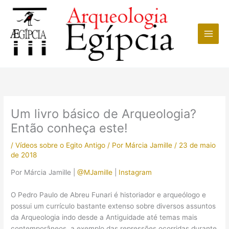
Ir
para
o
conteúdo
Um livro básico de Arqueologia?
Então conheça este!
/
Vídeos sobre o Egito Antigo
/ Por
Márcia Jamille
/
23 de maio
de 2018
Por Márcia Jamille |
@MJamille
|
Instagram
O Pedro Paulo de Abreu Funari é historiador e arqueólogo e
possui um currículo bastante extenso sobre diversos assuntos
da Arqueologia indo desde a Antiguidade até temas mais
contemporâneos, a exemplo das repressões ocorridas durante