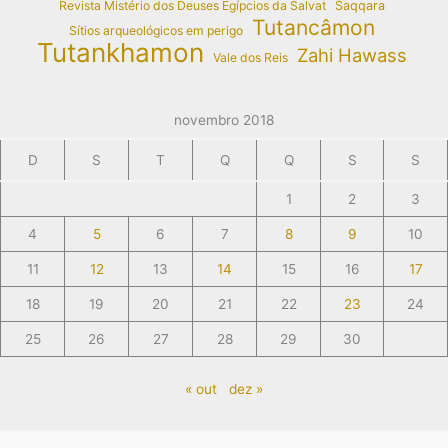
Revista Mistério dos Deuses Egípcios da Salvat
Saqqara
Tutancâmon
Sítios arqueológicos em perigo
Tutankhamon
Zahi Hawass
Vale dos Reis
novembro 2018
D
S
T
Q
Q
S
S
1
2
3
4
5
6
7
8
9
10
11
12
13
14
15
16
17
18
19
20
21
22
23
24
25
26
27
28
29
30
« out
dez »