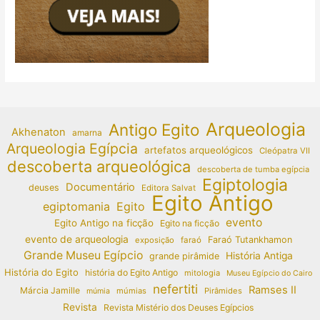
Arqueologia
Antigo Egito
Akhenaton
amarna
Arqueologia Egípcia
artefatos arqueológicos
Cleópatra VII
descoberta arqueológica
descoberta de tumba egípcia
Egiptologia
Documentário
deuses
Editora Salvat
Egito Antigo
egiptomania
Egito
evento
Egito Antigo na ficção
Egito na ficção
evento de arqueologia
Faraó Tutankhamon
exposição
faraó
Grande Museu Egípcio
História Antiga
grande pirâmide
História do Egito
história do Egito Antigo
mitologia
Museu Egípcio do Cairo
nefertiti
Ramses II
Márcia Jamille
múmias
Pirâmides
múmia
Revista
Revista Mistério dos Deuses Egípcios