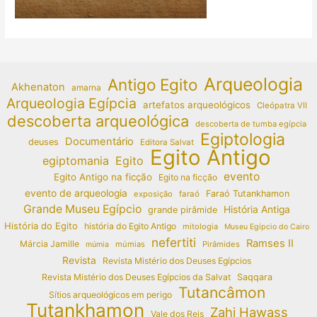
Arqueologia
Antigo Egito
Akhenaton
amarna
Arqueologia Egípcia
artefatos arqueológicos
Cleópatra VII
descoberta arqueológica
descoberta de tumba egípcia
Egiptologia
Documentário
deuses
Editora Salvat
Egito Antigo
egiptomania
Egito
evento
Egito Antigo na ficção
Egito na ficção
evento de arqueologia
Faraó Tutankhamon
exposição
faraó
Grande Museu Egípcio
História Antiga
grande pirâmide
História do Egito
história do Egito Antigo
mitologia
Museu Egípcio do Cairo
nefertiti
Ramses II
Márcia Jamille
múmias
Pirâmides
múmia
Revista
Revista Mistério dos Deuses Egípcios
Revista Mistério dos Deuses Egípcios da Salvat
Saqqara
Tutancâmon
Sítios arqueológicos em perigo
Tutankhamon
Zahi Hawass
Vale dos Reis