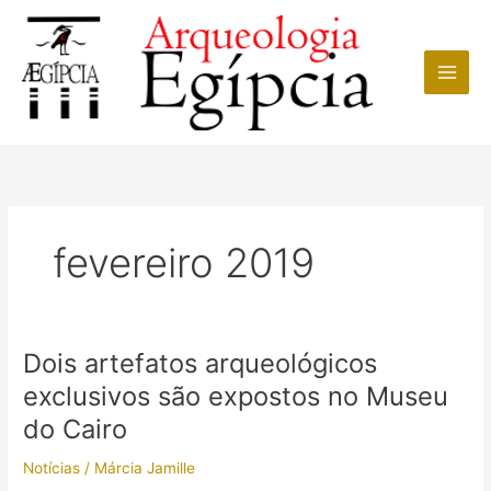
Ir
para
o
conteúdo
fevereiro 2019
Dois artefatos arqueológicos
exclusivos são expostos no Museu
do Cairo
Notícias
/
Márcia Jamille