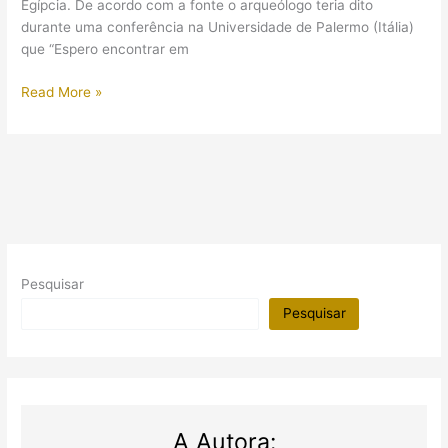
Egípcia. De acordo com a fonte o arqueólogo teria dito
durante uma conferência na Universidade de Palermo (Itália)
que “Espero encontrar em
Hawass
Read More »
e
Cleópatra:
a
notícia
era
uma
mentira!
Pesquisar
Pesquisar
A Autora: