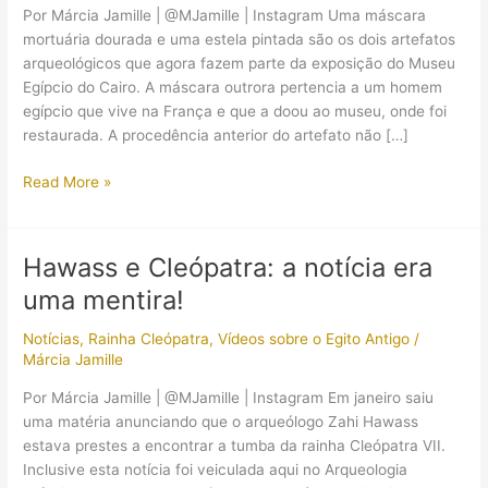
Por Márcia Jamille | @MJamille | Instagram Uma máscara
mortuária dourada e uma estela pintada são os dois artefatos
arqueológicos que agora fazem parte da exposição do Museu
Egípcio do Cairo. A máscara outrora pertencia a um homem
egípcio que vive na França e que a doou ao museu, onde foi
restaurada. A procedência anterior do artefato não […]
Dois
Read More »
artefatos
arqueológicos
exclusivos
Hawass e Cleópatra: a notícia era
são
uma mentira!
expostos
no
Notícias
,
Rainha Cleópatra
,
Vídeos sobre o Egito Antigo
/
Museu
Márcia Jamille
do
Cairo
Por Márcia Jamille | @MJamille | Instagram Em janeiro saiu
uma matéria anunciando que o arqueólogo Zahi Hawass
estava prestes a encontrar a tumba da rainha Cleópatra VII.
Inclusive esta notícia foi veiculada aqui no Arqueologia