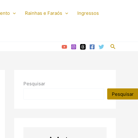
mento
Rainhas e Faraós
Ingressos
Pesquisar
Pesquisar
Pesquisar