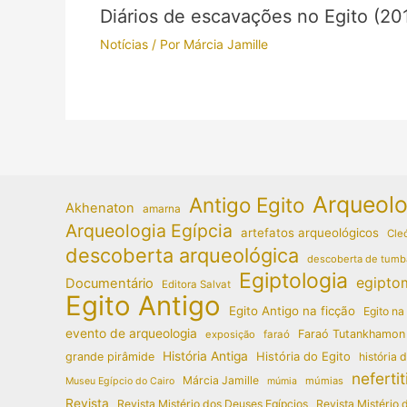
Diários de escavações no Egito (20
Notícias
/ Por
Márcia Jamille
Arqueolo
Antigo Egito
Akhenaton
amarna
Arqueologia Egípcia
artefatos arqueológicos
Cleó
descoberta arqueológica
descoberta de tumb
Egiptologia
egipto
Documentário
Editora Salvat
Egito Antigo
Egito Antigo na ficção
Egito na
evento de arqueologia
Faraó Tutankhamon
exposição
faraó
História Antiga
História do Egito
grande pirâmide
história 
nefertit
Márcia Jamille
múmias
Museu Egípcio do Cairo
múmia
Revista
Revista Mistério dos Deuses Egípcios
Revista Mistério 