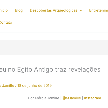
Início
Blog
Descobertas Arqueológicas
Entreteni
Contato
u no Egito Antigo traz revelações
a Jamille
/
18 de junho de 2019
Por Márcia Jamille |
@MJamille
|
Instagram