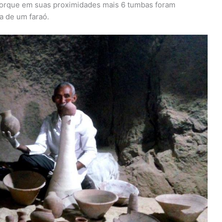
porque em suas proximidades mais 6 tumbas foram
a de um faraó.