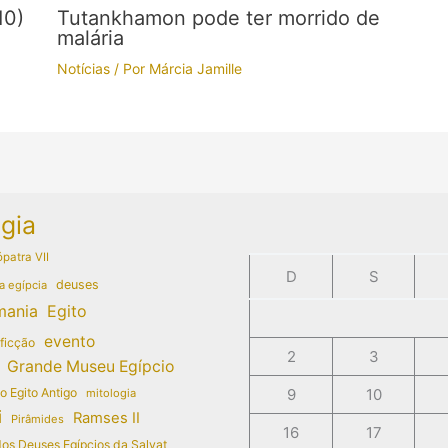
10)
Tutankhamon pode ter morrido de
malária
Notícias
/ Por
Márcia Jamille
gia
patra VII
D
S
deuses
a egípcia
mania
Egito
evento
 ficção
2
3
Grande Museu Egípcio
do Egito Antigo
9
10
mitologia
i
Ramses II
Pirâmides
16
17
dos Deuses Egípcios da Salvat