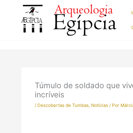
Ir
para
o
conteúdo
Túmulo de soldado que vive
incríveis
/
Descobertas de Tumbas
,
Notícias
/ Por
Márci