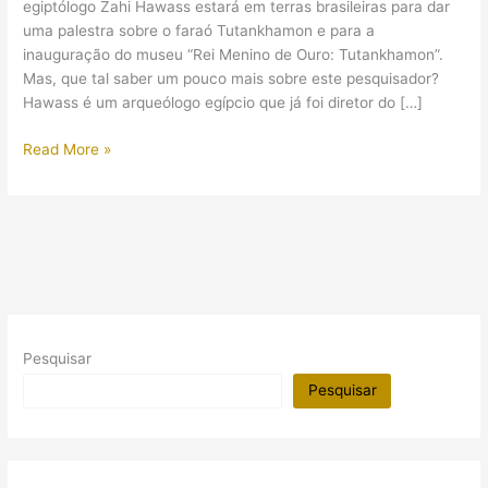
egiptólogo Zahi Hawass estará em terras brasileiras para dar
uma palestra sobre o faraó Tutankhamon e para a
inauguração do museu “Rei Menino de Ouro: Tutankhamon”.
Mas, que tal saber um pouco mais sobre este pesquisador?
Hawass é um arqueólogo egípcio que já foi diretor do […]
Algumas
Read More »
curiosidades
sobre
o
arqueólogo
Zahi
Hawass
Pesquisar
Pesquisar