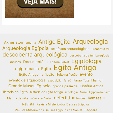
Arqueologia
Antigo Egito
Akhenaton
amarna
Arqueologia Egípcia
artefatos arqueológicos
Cleópatra VII
descoberta arqueológica
descoberta de tumba egípcia
Egiptologia
Documentário
deuses
Editora Salvat
Egito Antigo
egiptomania
Egito
evento
Egito Antigo na ficção
Egito na ficção
evento de arqueologia
Faraó Tutankhamon
exposição
faraó
Grande Museu Egípcio
História Antiga
grande pirâmide
História do Egito
história do Egito Antigo
mitologia
Museu Egípcio do Cairo
nefertiti
Ramses II
Márcia Jamille
múmias
Pirâmides
múmia
Revista
Revista Mistério dos Deuses Egípcios
Revista Mistério dos Deuses Egípcios da Salvat
Saqqara