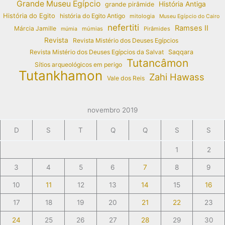
Grande Museu Egípcio
História Antiga
grande pirâmide
História do Egito
história do Egito Antigo
mitologia
Museu Egípcio do Cairo
nefertiti
Ramses II
Márcia Jamille
múmias
Pirâmides
múmia
Revista
Revista Mistério dos Deuses Egípcios
Revista Mistério dos Deuses Egípcios da Salvat
Saqqara
Tutancâmon
Sítios arqueológicos em perigo
Tutankhamon
Zahi Hawass
Vale dos Reis
novembro 2019
D
S
T
Q
Q
S
S
1
2
3
4
5
6
7
8
9
10
11
12
13
14
15
16
17
18
19
20
21
22
23
24
25
26
27
28
29
30