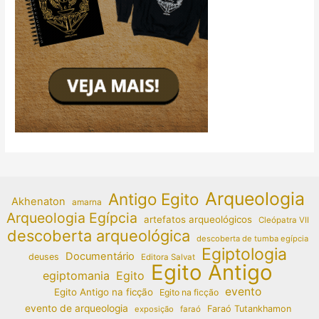
Arqueologia
Antigo Egito
Akhenaton
amarna
Arqueologia Egípcia
artefatos arqueológicos
Cleópatra VII
descoberta arqueológica
descoberta de tumba egípcia
Egiptologia
Documentário
deuses
Editora Salvat
Egito Antigo
egiptomania
Egito
evento
Egito Antigo na ficção
Egito na ficção
evento de arqueologia
Faraó Tutankhamon
exposição
faraó