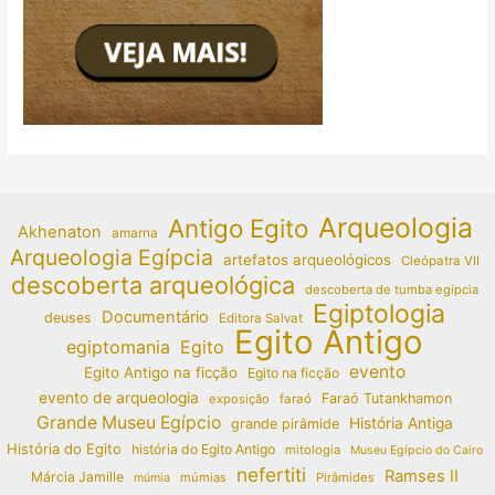
Arqueologia
Antigo Egito
Akhenaton
amarna
Arqueologia Egípcia
artefatos arqueológicos
Cleópatra VII
descoberta arqueológica
descoberta de tumba egípcia
Egiptologia
Documentário
deuses
Editora Salvat
Egito Antigo
egiptomania
Egito
evento
Egito Antigo na ficção
Egito na ficção
evento de arqueologia
Faraó Tutankhamon
exposição
faraó
Grande Museu Egípcio
História Antiga
grande pirâmide
História do Egito
história do Egito Antigo
mitologia
Museu Egípcio do Cairo
nefertiti
Ramses II
Márcia Jamille
múmias
Pirâmides
múmia