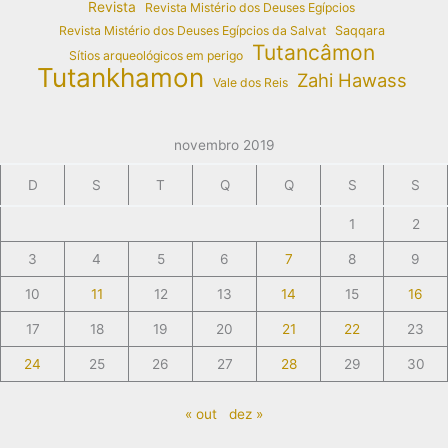
Revista
Revista Mistério dos Deuses Egípcios
Revista Mistério dos Deuses Egípcios da Salvat
Saqqara
Tutancâmon
Sítios arqueológicos em perigo
Tutankhamon
Zahi Hawass
Vale dos Reis
novembro 2019
D
S
T
Q
Q
S
S
1
2
3
4
5
6
7
8
9
10
11
12
13
14
15
16
17
18
19
20
21
22
23
24
25
26
27
28
29
30
« out
dez »