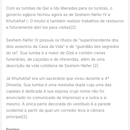
Com as tumbas de Qar e Idu liberadas para os turistas, o
governo egípcio fechou agora as de Seshem-Nefer IV e
Khufukhaf I. O intuito é também realizar trabalhos de restauros
e futuramente abri-los para visitas[2].
Seshem-Nefer IV possuía os títulos de “superintendente dos
dois assentos da Casa da Vida” e de “guardião dos segredos
do rei”. Sua tumba é a maior de Gizé e contém cenas
funerárias, de caçadas e de oferendas, além de uma
descrição da vida cotidiana de Seshem-Nefer [2].
Já Khufukhaf era um sacerdote que viveu durante a 4ª
Dinastia. Sua tumba é uma mastaba dupla cuja uma das
capelas é dedicada à sua esposa (cujo nome não foi
anunciado no comunicado da imprensa) e a outra a si
mesmo. A única parte decorada do vestíbulo é a parede
ocidental a partir da qual um corredor leva à câmara
principal[2].
Fontes: