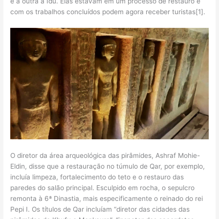
e a outra a Idu. Elas estavam em um processo de restauro e
com os trabalhos concluídos podem agora receber turistas[1].
O diretor da área arqueológica das pirâmides, Ashraf Mohie-
Eldin, disse que a restauração no túmulo de Qar, por exemplo,
incluía limpeza, fortalecimento do teto e o restauro das
paredes do salão principal. Esculpido em rocha, o sepulcro
remonta à 6ª Dinastia, mais especificamente o reinado do rei
Pepi I. Os títulos de Qar incluíam “diretor das cidades das