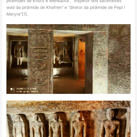
pirâmides de Khufu e Menkaura”, “inspetor dos sacerdotes
wab
da pirâmide de Khafren” e “diretor da pirâmide de Pepi I
Meryre”[1].