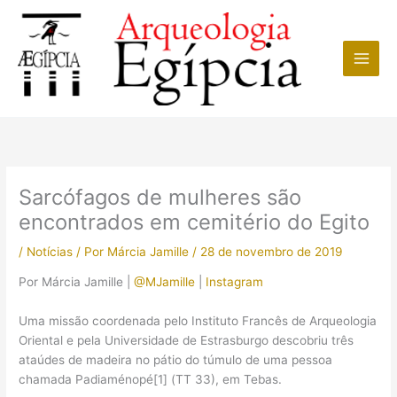
Ir
para
o
conteúdo
Sarcófagos de mulheres são
encontrados em cemitério do Egito
/
Notícias
/ Por
Márcia Jamille
/
28 de novembro de 2019
Por Márcia Jamille |
@MJamille
|
Instagram
Uma missão coordenada pelo Instituto Francês de Arqueologia
Oriental e pela Universidade de Estrasburgo descobriu três
ataúdes de madeira no pátio do túmulo de uma pessoa
chamada Padiaménopé[1] (TT 33), em Tebas.