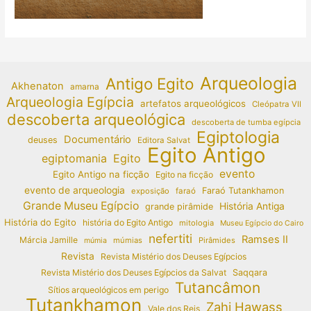
Arqueologia
Antigo Egito
Akhenaton
amarna
Arqueologia Egípcia
artefatos arqueológicos
Cleópatra VII
descoberta arqueológica
descoberta de tumba egípcia
Egiptologia
Documentário
deuses
Editora Salvat
Egito Antigo
egiptomania
Egito
evento
Egito Antigo na ficção
Egito na ficção
evento de arqueologia
Faraó Tutankhamon
exposição
faraó
Grande Museu Egípcio
História Antiga
grande pirâmide
História do Egito
história do Egito Antigo
mitologia
Museu Egípcio do Cairo
nefertiti
Ramses II
Márcia Jamille
múmias
Pirâmides
múmia
Revista
Revista Mistério dos Deuses Egípcios
Revista Mistério dos Deuses Egípcios da Salvat
Saqqara
Tutancâmon
Sítios arqueológicos em perigo
Tutankhamon
Zahi Hawass
Vale dos Reis