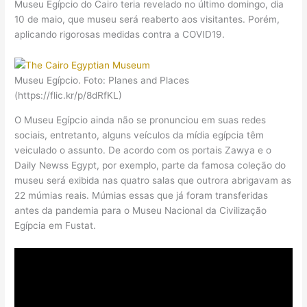
Museu Egípcio do Cairo teria revelado no último domingo, dia
10 de maio, que museu será reaberto aos visitantes. Porém,
aplicando rigorosas medidas contra a COVID19.
Museu Egípcio. Foto: Planes and Places
(https://flic.kr/p/8dRfKL)
O Museu Egípcio ainda não se pronunciou em suas redes
sociais, entretanto, alguns veículos da mídia egípcia têm
veiculado o assunto. De acordo com os portais Zawya e o
Daily Newss Egypt, por exemplo, parte da famosa coleção do
museu será exibida nas quatro salas que outrora abrigavam as
22 múmias reais. Múmias essas que já foram transferidas
antes da pandemia para o Museu Nacional da Civilização
Egípcia em Fustat.