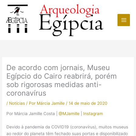
Ir
para
o
conteúdo
De acordo com jornais, Museu
Egípcio do Cairo reabrirá, porém
sob rigorosas medidas anti-
coronavírus
/
Notícias
/ Por
Márcia Jamille
/
14 de maio de 2020
Por Márcia Jamille Costa |
@MJamille
|
Instagram
Devido à pandemia da COVID19 (coronavírus), muitos museus
ao redor do planeta têm fechado suas portas e disponibilizado