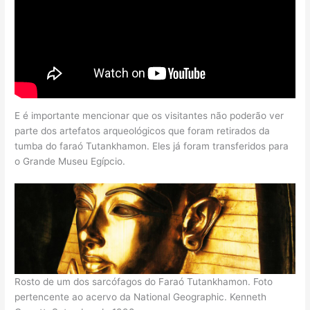
E é importante mencionar que os visitantes não poderão ver
parte dos artefatos arqueológicos que foram retirados da
tumba do faraó Tutankhamon. Eles já foram transferidos para
o Grande Museu Egípcio.
Rosto de um dos sarcófagos do Faraó Tutankhamon. Foto
pertencente ao acervo da National Geographic. Kenneth