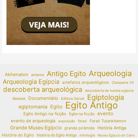
Arqueologia
Antigo Egito
Akhenaton
amarna
Arqueologia Egípcia
artefatos arqueológicos
Cleópatra VII
descoberta arqueológica
descoberta de tumba egípcia
Egiptologia
Documentário
deuses
Editora Salvat
Egito Antigo
egiptomania
Egito
evento
Egito Antigo na ficção
Egito na ficção
evento de arqueologia
Faraó Tutankhamon
exposição
faraó
Grande Museu Egípcio
História Antiga
grande pirâmide
História do Egito
história do Egito Antigo
mitologia
Museu Egípcio do Cairo