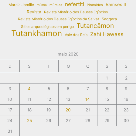
nefertiti
Ramses II
Márcia Jamille
múmias
Pirâmides
múmia
Revista
Revista Mistério dos Deuses Egípcios
Revista Mistério dos Deuses Egípcios da Salvat
Saqqara
Tutancâmon
Sítios arqueológicos em perigo
Tutankhamon
Zahi Hawass
Vale dos Reis
maio 2020
D
S
T
Q
Q
S
S
1
2
3
4
5
6
7
8
9
10
11
12
13
14
15
16
17
18
19
20
21
22
23
24
25
26
27
28
29
30
31