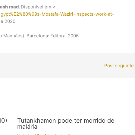
bash road.
Disponível em <
/Egypt%E2%80%99s-Mostafa-Waziri-inspects-work-at-
e 2020.
 Manhães). Barcelona: Editora, 2006.
Post seguinte
10)
Tutankhamon pode ter morrido de
malária