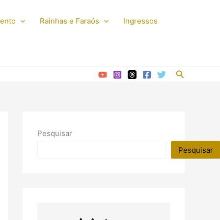
mento
Rainhas e Faraós
Ingressos
Pesquisar
Pesquisar
Pesquisar