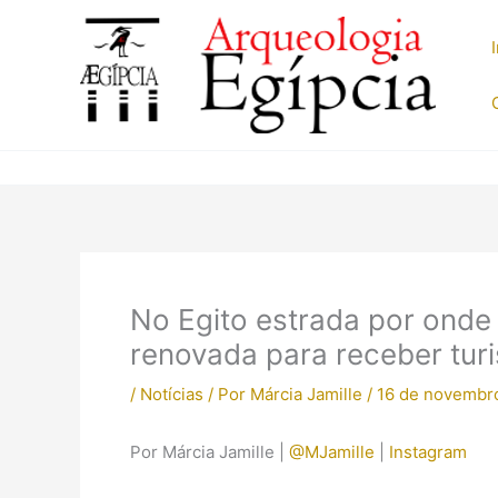
Ir
para
o
conteúdo
No Egito estrada por onde
renovada para receber turi
/
Notícias
/ Por
Márcia Jamille
/
16 de novembr
Por Márcia Jamille |
@MJamille
|
Instagram