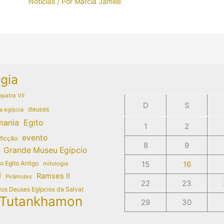
Notícias
/ Por
Márcia Jamille
gia
patra VII
D
S
deuses
a egípcia
mania
Egito
1
2
evento
 ficção
8
9
Grande Museu Egípcio
do Egito Antigo
15
16
mitologia
i
Ramses II
Pirâmides
22
23
dos Deuses Egípcios da Salvat
Tutankhamon
29
30