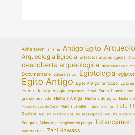
Arqueolo
Antigo Egito
Akhenaton
amarna
Arqueologia Egípcia
artefatos arqueológicos
Cleó
descoberta arqueológica
descoberta de tumb
Egiptologia
egipto
Documentário
Editora Salvat
Egito Antigo
Egito Antigo na ficção
Egito na
evento de arqueologia
Faraó Tutankhamon
exposição
faraó
História Antiga
História do Egito
grande pirâmide
história 
nefertit
Márcia Jamille
múmias
Museu Egípcio do Cairo
múmia
Revista
Revista Mistério dos Deuses Egípcios
Revista Mistério 
Tutancâmon
Saqqara
Sítios arqueológicos em perigo
Zahi Hawass
Vale dos Reis