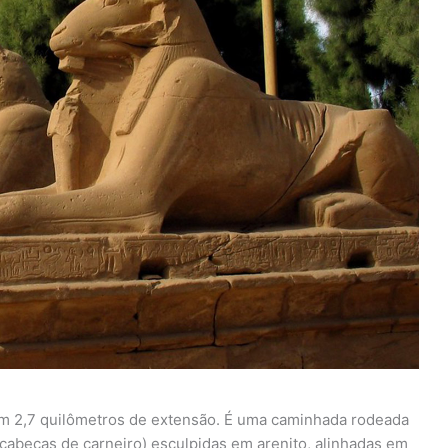
em 2,7 quilômetros de extensão. É uma caminhada rodeada
 cabeças de carneiro) esculpidas em arenito, alinhadas em