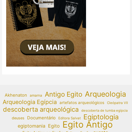
Arqueologia
Antigo Egito
Akhenaton
amarna
Arqueologia Egípcia
artefatos arqueológicos
Cleópatra VII
descoberta arqueológica
descoberta de tumba egípcia
Egiptologia
Documentário
deuses
Editora Salvat
Egito Antigo
egiptomania
Egito