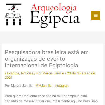
Ir
para
o
conteúdo
Pesquisadora brasileira está em
organização de evento
internacional de Egiptologia
/
Eventos
,
Notícias
/ Por
Márcia Jamille
/
20 de fevereiro de
2021
Por Márcia Jamille |
@MJamille
|
Instagram
Para quem frequenta esse site há muito tempo já está
cansado de me ouvir falar que infelizmente aqui no Brasil não