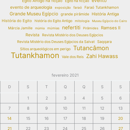
evento
Egito Antigo na ficção
Egito na ficção
evento de arqueologia
Faraó Tutankhamon
exposição
faraó
Grande Museu Egípcio
História Antiga
grande pirâmide
História do Egito
história do Egito Antigo
mitologia
Museu Egípcio do Cairo
nefertiti
Ramses II
Márcia Jamille
múmias
Pirâmides
múmia
Revista
Revista Mistério dos Deuses Egípcios
Revista Mistério dos Deuses Egípcios da Salvat
Saqqara
Tutancâmon
Sítios arqueológicos em perigo
Tutankhamon
Zahi Hawass
Vale dos Reis
fevereiro 2021
D
S
T
Q
Q
S
S
1
2
3
4
5
6
7
8
9
10
11
12
13
14
15
16
17
18
19
20
21
22
23
24
25
26
27