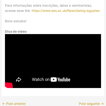
Para informações sobre inscrições, datas e seminaristas,
acesse esse link:
https://www.ees.ac.uk/News/being-egyptian
Bons estudos!
Dica de vídeo:
←
Post anterior
Post seguinte
→