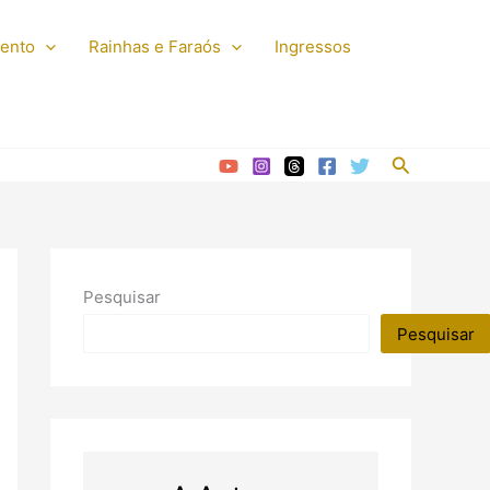
mento
Rainhas e Faraós
Ingressos
Pesquisar
Pesquisar
Pesquisar