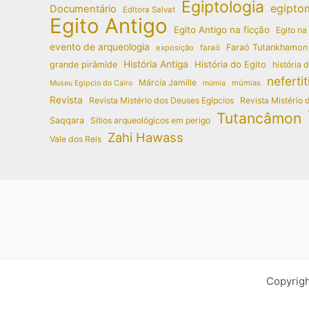
Egiptologia
egipto
Documentário
Editora Salvat
Egito Antigo
Egito Antigo na ficção
Egito na
evento de arqueologia
Faraó Tutankhamon
exposição
faraó
História Antiga
História do Egito
grande pirâmide
história 
nefertit
Márcia Jamille
múmias
Museu Egípcio do Cairo
múmia
Revista
Revista Mistério dos Deuses Egípcios
Revista Mistério 
Tutancâmon
Saqqara
Sítios arqueológicos em perigo
Zahi Hawass
Vale dos Reis
Copyrigh