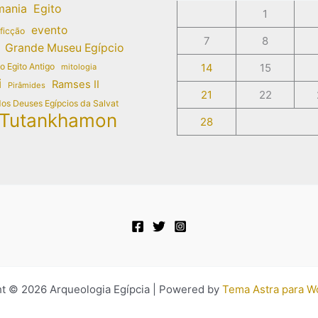
mania
Egito
1
evento
 ficção
7
8
Grande Museu Egípcio
do Egito Antigo
14
15
mitologia
i
Ramses II
Pirâmides
21
22
dos Deuses Egípcios da Salvat
Tutankhamon
28
t © 2026 Arqueologia Egípcia | Powered by
Tema Astra para W