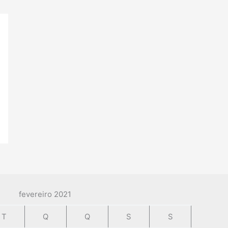
fevereiro 2021
T
Q
Q
S
S