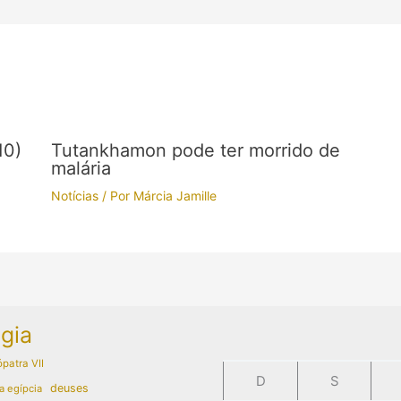
10)
Tutankhamon pode ter morrido de
malária
Notícias
/ Por
Márcia Jamille
gia
patra VII
D
S
deuses
a egípcia