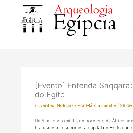
Ir
para
o
conteúdo
[Evento] Entenda Saqqara:
do Egito
/
Eventos
,
Notícias
/ Por
Márcia Jamille
/
28 de
Há 5 mil anos existia no noroeste da África 
branca, ela foi a primeira capital do Egito unif