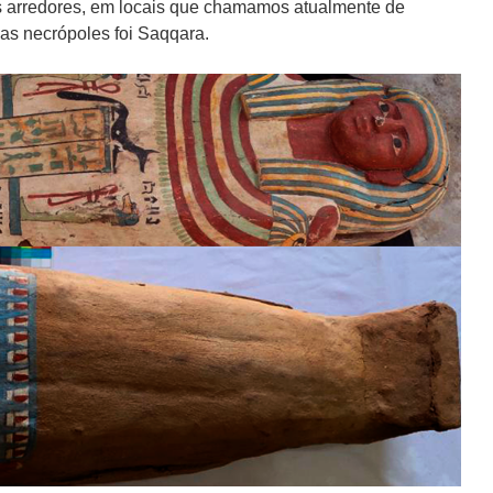
 arredores, em locais que chamamos atualmente de
as necrópoles foi Saqqara.