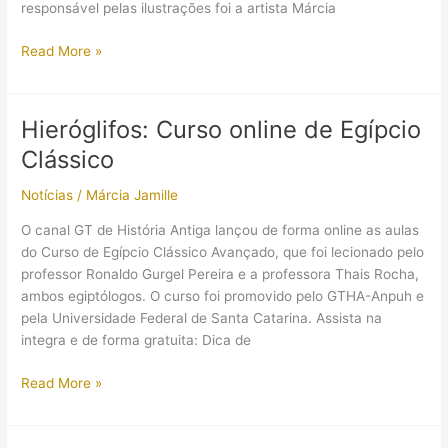
conheça
responsável pelas ilustrações foi a artista Márcia
todos
os
Quer
Read More »
detalhes!
ter
camisetas
e
Hieróglifos: Curso online de Egípcio
moletons
Clássico
com
o
Notícias
/
Márcia Jamille
tema
Arqueologia
O canal GT de História Antiga lançou de forma online as aulas
e
do Curso de Egípcio Clássico Avançado, que foi lecionado pelo
Egito
professor Ronaldo Gurgel Pereira e a professora Thais Rocha,
Antigo?
ambos egiptólogos. O curso foi promovido pelo GTHA-Anpuh e
pela Universidade Federal de Santa Catarina. Assista na
integra e de forma gratuita: Dica de
Hieróglifos:
Read More »
Curso
online
de