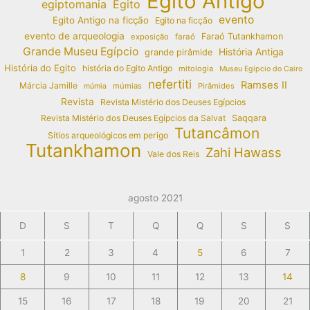
Egito Antigo
egiptomania
Egito
evento
Egito Antigo na ficção
Egito na ficção
evento de arqueologia
Faraó Tutankhamon
exposição
faraó
Grande Museu Egípcio
História Antiga
grande pirâmide
História do Egito
história do Egito Antigo
mitologia
Museu Egípcio do Cairo
nefertiti
Ramses II
Márcia Jamille
múmias
Pirâmides
múmia
Revista
Revista Mistério dos Deuses Egípcios
Revista Mistério dos Deuses Egípcios da Salvat
Saqqara
Tutancâmon
Sítios arqueológicos em perigo
Tutankhamon
Zahi Hawass
Vale dos Reis
agosto 2021
D
S
T
Q
Q
S
S
1
2
3
4
5
6
7
8
9
10
11
12
13
14
15
16
17
18
19
20
21