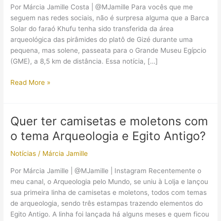
Por Márcia Jamille Costa | @MJamille Para vocês que me
seguem nas redes sociais, não é surpresa alguma que a Barca
Solar do faraó Khufu tenha sido transferida da área
arqueológica das pirâmides do platô de Gizé durante uma
pequena, mas solene, passeata para o Grande Museu Egípcio
(GME), a 8,5 km de distância. Essa notícia, […]
A
Read More »
Barca
Solar
do
Quer ter camisetas e moletons com
faraó
o tema Arqueologia e Egito Antigo?
Khufu
foi
Notícias
/
Márcia Jamille
transferida
para
Por Márcia Jamille | @MJamille | Instagram Recentemente o
o
meu canal, o Arqueologia pelo Mundo, se uniu à Lolja e lançou
Grande
sua primeira linha de camisetas e moletons, todos com temas
Museu
de arqueologia, sendo três estampas trazendo elementos do
Egípcio:
Egito Antigo. A linha foi lançada há alguns meses e quem ficou