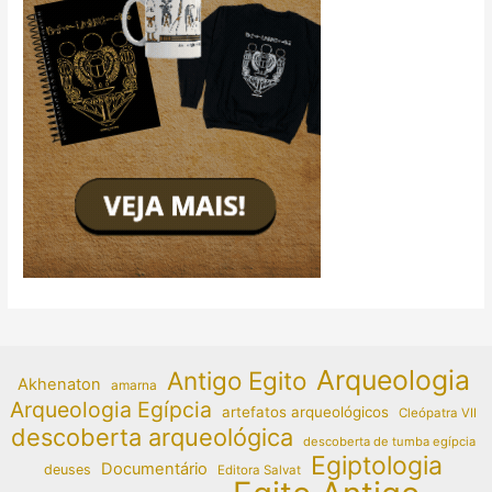
Arqueologia
Antigo Egito
Akhenaton
amarna
Arqueologia Egípcia
artefatos arqueológicos
Cleópatra VII
descoberta arqueológica
descoberta de tumba egípcia
Egiptologia
Documentário
deuses
Editora Salvat