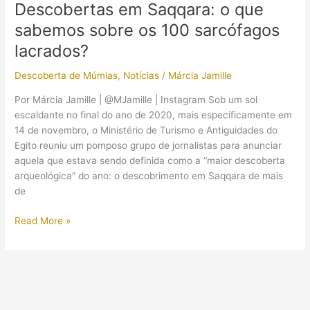
Descobertas em Saqqara: o que
Egípcio
sabemos sobre os 100 sarcófagos
Clássico
lacrados?
Descoberta de Múmias
,
Notícias
/
Márcia Jamille
Por Márcia Jamille | @MJamille | Instagram Sob um sol
escaldante no final do ano de 2020, mais especificamente em
14 de novembro, o Ministério de Turismo e Antiguidades do
Egito reuniu um pomposo grupo de jornalistas para anunciar
aquela que estava sendo definida como a “maior descoberta
arqueológica” do ano: o descobrimento em Saqqara de mais
de
Descobertas
Read More »
em
Saqqara:
o
que
sabemos