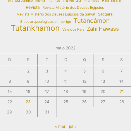
Ramses II
Márcia Jamille
múmias
Pirâmides
múmia
Revista
Revista Mistério dos Deuses Egípcios
Revista Mistério dos Deuses Egípcios da Salvat
Saqqara
Tutancâmon
Sítios arqueológicos em perigo
Tutankhamon
Zahi Hawass
Vale dos Reis
maio 2022
D
S
T
Q
Q
S
S
1
2
3
4
5
6
7
8
9
10
11
12
13
14
15
16
17
18
19
20
21
22
23
24
25
26
27
28
29
30
31
« mar
jul »