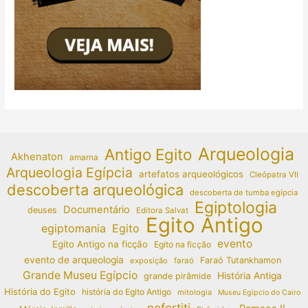
Arqueologia
Antigo Egito
Akhenaton
amarna
Arqueologia Egípcia
artefatos arqueológicos
Cleópatra VII
descoberta arqueológica
descoberta de tumba egípcia
Egiptologia
Documentário
deuses
Editora Salvat
Egito Antigo
egiptomania
Egito
evento
Egito Antigo na ficção
Egito na ficção
evento de arqueologia
Faraó Tutankhamon
exposição
faraó
Grande Museu Egípcio
História Antiga
grande pirâmide
História do Egito
história do Egito Antigo
mitologia
Museu Egípcio do Cairo
nefertiti