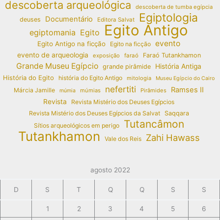
descoberta arqueológica
descoberta de tumba egípcia
Egiptologia
Documentário
deuses
Editora Salvat
Egito Antigo
egiptomania
Egito
evento
Egito Antigo na ficção
Egito na ficção
evento de arqueologia
Faraó Tutankhamon
exposição
faraó
Grande Museu Egípcio
História Antiga
grande pirâmide
História do Egito
história do Egito Antigo
mitologia
Museu Egípcio do Cairo
nefertiti
Ramses II
Márcia Jamille
múmias
Pirâmides
múmia
Revista
Revista Mistério dos Deuses Egípcios
Revista Mistério dos Deuses Egípcios da Salvat
Saqqara
Tutancâmon
Sítios arqueológicos em perigo
Tutankhamon
Zahi Hawass
Vale dos Reis
agosto 2022
D
S
T
Q
Q
S
S
1
2
3
4
5
6