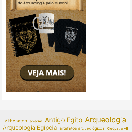
Arqueologia
Antigo Egito
Akhenaton
amarna
Arqueologia Egípcia
artefatos arqueológicos
Cleópatra VII