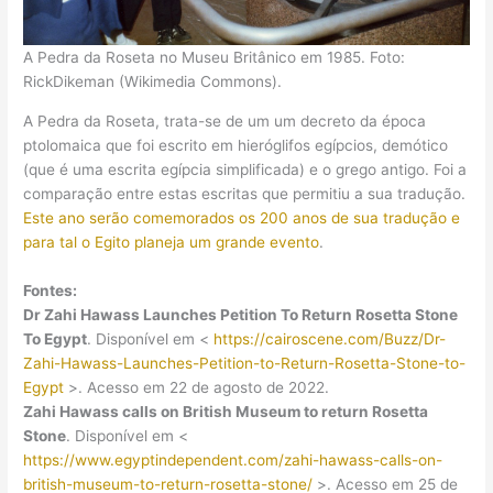
A Pedra da Roseta no Museu Britânico em 1985. Foto:
RickDikeman (Wikimedia Commons).
A Pedra da Roseta, trata-se de um um decreto da época
ptolomaica que foi escrito em hieróglifos egípcios, demótico
(que é uma escrita egípcia simplificada) e o grego antigo. Foi a
comparação entre estas escritas que permitiu a sua tradução.
Este ano serão comemorados os 200 anos de sua tradução e
para tal o Egito planeja um grande evento
.
Fontes:
Dr Zahi Hawass Launches Petition To Return Rosetta Stone
To Egypt
. Disponível em <
https://cairoscene.com/Buzz/Dr-
Zahi-Hawass-Launches-Petition-to-Return-Rosetta-Stone-to-
Egypt
>. Acesso em 22 de agosto de 2022.
Zahi Hawass calls on British Museum to return Rosetta
Stone
. Disponível em <
https://www.egyptindependent.com/zahi-hawass-calls-on-
british-museum-to-return-rosetta-stone/
>. Acesso em 25 de