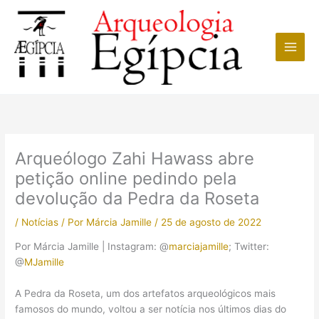
Ir
para
o
conteúdo
Arqueólogo Zahi Hawass abre
petição online pedindo pela
devolução da Pedra da Roseta
/
Notícias
/ Por
Márcia Jamille
/
25 de agosto de 2022
Por Márcia Jamille | Instagram: @
marciajamille
; Twitter:
@
MJamille
A Pedra da Roseta, um dos artefatos arqueológicos mais
famosos do mundo, voltou a ser notícia nos últimos dias do