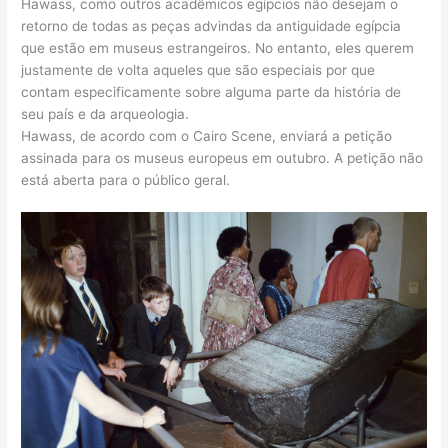
Hawass, como outros acadêmicos egípcios não desejam o
retorno de todas as peças advindas da antiguidade egípcia
que estão em museus estrangeiros. No entanto, eles querem
justamente de volta aqueles que são especiais por que
contam especificamente sobre alguma parte da história de
seu país e da arqueologia.
Hawass, de acordo com o Cairo Scene, enviará a petição
assinada para os museus europeus em outubro. A petição não
está aberta para o público geral.