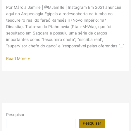
Por Márcia Jamille | @MJamille | Instagram Em 2021 anunciei
aqui no Arqueologia Egípcia a redescoberta da tumba do
tesoureiro real do faraó Ramsés II (Novo Império; 19ª
Dinastia). Trata-se do Ptahemwia (Ptah-M-Wia), que foi
sepultado em Saqqara e possuiu uma série de cargos
importantes como “tesoureiro chefe”, “escriba real”,
“supervisor chefe do gado” e “responsável pelas oferendas […]
Sarcófago
Read More »
do
tesoureiro-
chefe
de
Ramsés
II
é
descoberto
Pesquisar
em
Saqqara
Pesquisar