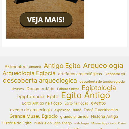
Arqueologia
Antigo Egito
Akhenaton
amarna
Arqueologia Egípcia
artefatos arqueológicos
Cleópatra VII
descoberta arqueológica
descoberta de tumba egípcia
Egiptologia
Documentário
deuses
Editora Salvat
Egito Antigo
egiptomania
Egito
evento
Egito Antigo na ficção
Egito na ficção
evento de arqueologia
Faraó Tutankhamon
exposição
faraó
Grande Museu Egípcio
História Antiga
grande pirâmide
História do Egito
história do Egito Antigo
mitologia
Museu Egípcio do Cairo