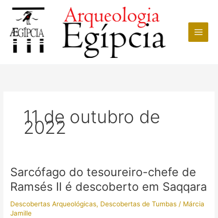
Ir
para
o
conteúdo
11 de outubro de
2022
Sarcófago do tesoureiro-chefe de
Ramsés II é descoberto em Saqqara
Descobertas Arqueológicas
,
Descobertas de Tumbas
/
Márcia
Jamille