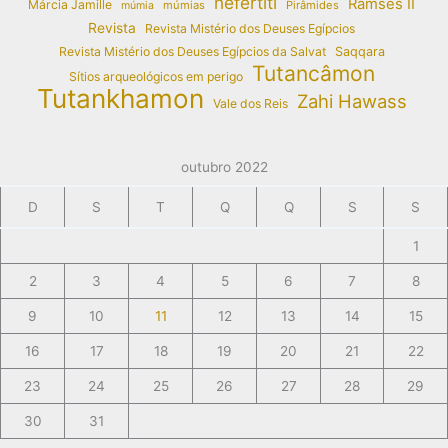
nefertiti
Ramses II
Márcia Jamille
múmias
Pirâmides
múmia
Revista
Revista Mistério dos Deuses Egípcios
Revista Mistério dos Deuses Egípcios da Salvat
Saqqara
Tutancâmon
Sítios arqueológicos em perigo
Tutankhamon
Zahi Hawass
Vale dos Reis
outubro 2022
D
S
T
Q
Q
S
S
1
2
3
4
5
6
7
8
9
10
11
12
13
14
15
16
17
18
19
20
21
22
23
24
25
26
27
28
29
30
31